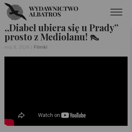
,,Diabeł ubiera się u Prady”
prosto z Mediolanu! 👠
maj 8, 2026
|
Filmiki