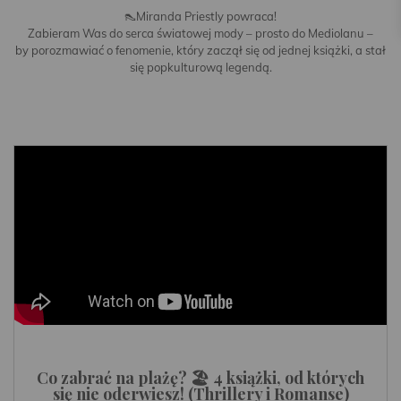
👠Miranda Priestly powraca!
Zabieram Was do serca światowej mody – prosto do Mediolanu –
by porozmawiać o fenomenie, który zaczął się od jednej książki, a stał
się popkulturową legendą.
Co zabrać na plażę? 🏖️ 4 książki, od których
się nie oderwiesz! (Thrillery i Romanse)