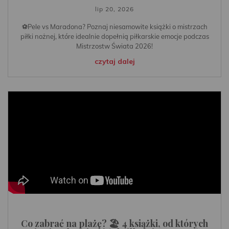
lip 20, 2026
⚽️Pele vs Maradona? Poznaj niesamowite książki o mistrzach
piłki nożnej, które idealnie dopełnią piłkarskie emocje podczas
Mistrzostw Świata 2026!
czytaj dalej
Co zabrać na plażę? 🏖️ 4 książki, od których