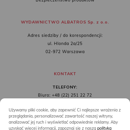
WYDAWNICTWO ALBATROS Sp. z o.o.
Adres siedziby / do korespondencji:
ul. Hlonda 2a/25
02-972 Warszawa
KONTAKT
TELEFONY:
Biuro: +48 (22) 251 22 72
Redakcja: + 48 (22) 253 89 65
Używamy pliki cookie, aby zapewnić Ci najlepsze wrażenia z
MAIL:
biuro@wydawnictwoalbatros.com
przeglądania, personalizować zawartość naszej witryny,
analizować jej ruch i wyświetlać odpowiednie reklamy. Aby
uzyskać więcej informacji, zapoznaj się z naszą
polityką