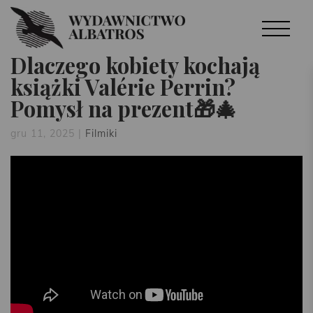
Dlaczego kobiety kochają
książki Valérie Perrin?
Pomysł na prezent🎁🎄
gru 11, 2025
|
Filmiki