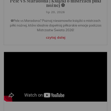
Pele VS Maradona | Książki o mistrzach piłki
nożnej ⚽️
lip 20, 2026
⚽️Pele vs Maradona? Poznaj niesamowite książki o mistrzach
piłki nożnej, które idealnie dopełnią piłkarskie emocje podczas
Mistrzostw Świata 2026!
czytaj dalej