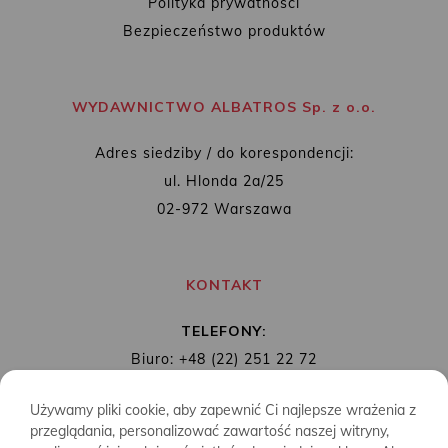
Polityka prywatności
Bezpieczeństwo produktów
WYDAWNICTWO ALBATROS Sp. z o.o.
Adres siedziby / do korespondencji:
ul. Hlonda 2a/25
02-972 Warszawa
KONTAKT
TELEFONY:
Biuro: +48 (22) 251 22 72
Redakcja: + 48 (22) 253 89 65
Używamy pliki cookie, aby zapewnić Ci najlepsze wrażenia z
MAIL:
biuro@wydawnictwoalbatros.com
przeglądania, personalizować zawartość naszej witryny,