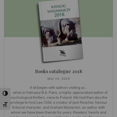
Books catalogue 2018
Mar 10, 2018
It all began with authors visiting us…
… when in February B.A. Paris, a highly-appreciated author of
Toggle High Contrast
psychological thrillers, came to Poland. We had then also the
privilege to host Lee Child, a creator of Jack Reacher, famous
Toggle Font size
fictional character, and Graham Masterton, an author with
whom we have been friends for years. Readers’ hearts and