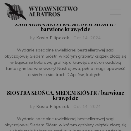
ZAGINIONA SIOSTRA. SIEDEM SIÓSTR /
barwione krawędzie
by
Kasia Filipczak
|
Oct 14, 2024
Wydanie specjalne uwielbianej bestsellerowej sagi
obyczajowej Siedem Sióstr, w którym grzbiety książek złożą się
w bajecznie kolorową grafikę, a krawędzie stron ozdobią
fantazyjne barwne wzory! Nastrojowa, pełna magii opowieść
o siedmiu siostrach D’Aplièse, których...
SIOSTRA SŁOŃCA. SIEDEM SIÓSTR / barwione
krawędzie
by
Kasia Filipczak
|
Oct 14, 2024
Wydanie specjalne uwielbianej bestsellerowej sagi
obyczajowej Siedem Sióstr, w którym grzbiety książek złożą się