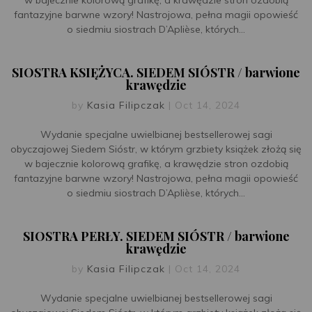
w bajecznie kolorową grafikę, a krawędzie stron ozdobią
fantazyjne barwne wzory! Nastrojowa, pełna magii opowieść
o siedmiu siostrach D’Aplièse, których...
SIOSTRA KSIĘŻYCA. SIEDEM SIÓSTR / barwione
krawędzie
by
Kasia Filipczak
|
Oct 14, 2024
Wydanie specjalne uwielbianej bestsellerowej sagi
obyczajowej Siedem Sióstr, w którym grzbiety książek złożą się
w bajecznie kolorową grafikę, a krawędzie stron ozdobią
fantazyjne barwne wzory! Nastrojowa, pełna magii opowieść
o siedmiu siostrach D’Aplièse, których...
SIOSTRA PERŁY. SIEDEM SIÓSTR / barwione
krawędzie
by
Kasia Filipczak
|
Oct 14, 2024
Wydanie specjalne uwielbianej bestsellerowej sagi