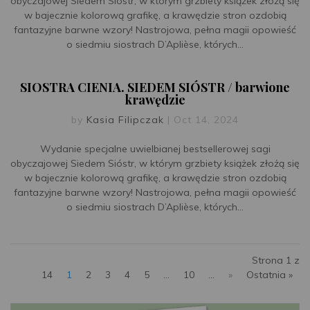
obyczajowej Siedem Sióstr, w którym grzbiety książek złożą się
w bajecznie kolorową grafikę, a krawędzie stron ozdobią
fantazyjne barwne wzory! Nastrojowa, pełna magii opowieść
o siedmiu siostrach D’Aplièse, których...
SIOSTRA CIENIA. SIEDEM SIÓSTR / barwione
krawędzie
by
Kasia Filipczak
|
Oct 14, 2024
Wydanie specjalne uwielbianej bestsellerowej sagi
obyczajowej Siedem Sióstr, w którym grzbiety książek złożą się
w bajecznie kolorową grafikę, a krawędzie stron ozdobią
fantazyjne barwne wzory! Nastrojowa, pełna magii opowieść
o siedmiu siostrach D’Aplièse, których...
Strona 1 z
14
1
2
3
4
5
...
10
...
»
Ostatnia »