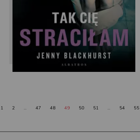
Jenny Blackhurst
1
2
…
47
48
49
50
51
…
54
55