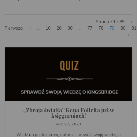
Strona 79 z 89
«
Pierwsza
«
...
10
20
30
...
77
78
79
80
81
»
„Zbroja światła” Kena Folletta już w
księgarniach!
wrz 27, 2023
Wejdź na polską stronę autora i sprawdź swoją wiedzę o