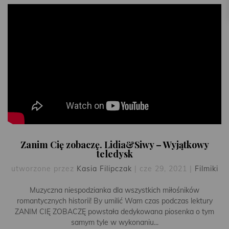
Zanim Cię zobaczę. Lidia&Siwy – Wyjątkowy
teledysk
utworzone przez
Kasia Filipczak
|
cze 29, 2021
|
Filmiki
Muzyczna niespodzianka dla wszystkich miłośników
romantycznych historii! By umilić Wam czas podczas lektury
ZANIM CIĘ ZOBACZĘ powstała dedykowana piosenka o tym
samym tyle w wykonaniu...