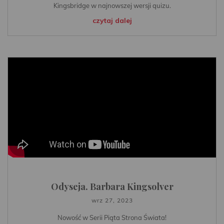
Kingsbridge w najnowszej wersji quizu.
czytaj dalej
Odyseja. Barbara Kingsolver
wrz 27, 2023
Nowość w Serii Piąta Strona Świata!