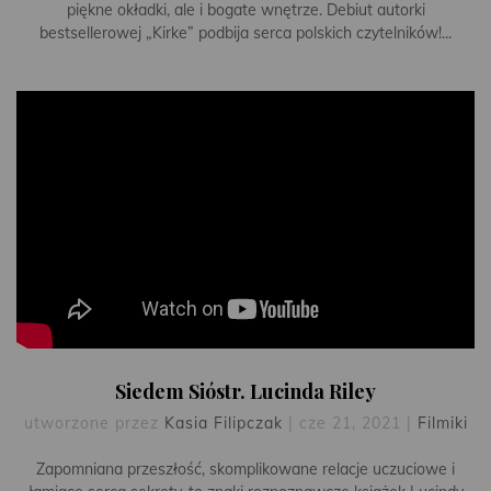
piękne okładki, ale i bogate wnętrze. Debiut autorki
bestsellerowej „Kirke” podbija serca polskich czytelników!...
Siedem Sióstr. Lucinda Riley
utworzone przez
Kasia Filipczak
|
cze 21, 2021
|
Filmiki
Zapomniana przeszłość, skomplikowane relacje uczuciowe i