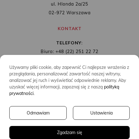
ul. Hlonda 2a/25
02-972 Warszawa
KONTAKT
TELEFONY:
Biuro: +48 (22) 251 22 72
Redakcja: + 48 (22) 253 89 65
Używamy pliki cookie, aby zapewnić Ci najlepsze wrażenia z
MAIL:
biuro@wydawnictwoalbatros.com
przeglądania, personalizować zawartość naszej witryny,
analizować jej ruch i wyświetlać odpowiednie reklamy. Aby
uzyskać więcej informacji, zapoznaj się z naszą
polityką
prywatności
.
COPYRIGHTS
WYDAWNICTWO ALBATROS
Odmawiam
Ustawienia
CREATED BY
2SIDES.PL
Zgadzam się