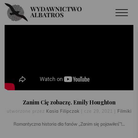
Zanim Cię zobaczę. Emily Houghton
utworzone przez
Kasia Filipczak
|
cze 29, 2021
|
Filmiki
Romantyczna historia dla fanów „Zanim się pojawiłeś”!...