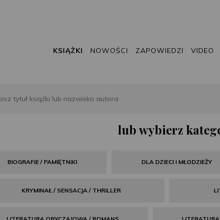
KSIĄŻKI
NOWOŚCI
ZAPOWIEDZI
VIDEO
lub wybierz katego
BIOGRAFIE / PAMIĘTNIKI
DLA DZIECI I MŁODZIEŻY
KRYMINAŁ / SENSACJA / THRILLER
L
LITERATURA OBYCZAJOWA / ROMANS
LITERATURA