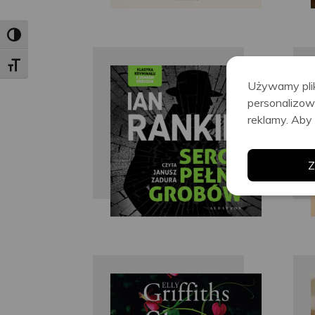
Toggle High Contrast
Toggle Font size
Używamy plik
Ian Rankin
personalizow
reklamy. Aby 
Z
Elly Griffths