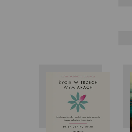
PhD Shigehiro
Oishi