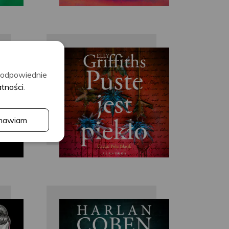
r
Elly Griffths
ć odpowiednie
atności
.
mawiam
Harlan Coben