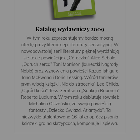
Katalog wydawniczy 2009
W tym roku zaprezentujemy bardzo mocną
ofertę prozy literackiej i literatury sensacyjnej. W
nowopowstałej serii literatury pięknej wyróżniają
się takie powieści jak „Córeczka” Alice Sebold,
„Odruch serca” Toni Morrison (laureatki Nagrody
Nobla) oraz wznowienia powieści Kazuo Ishiguro,
Iana McEwana i Doris Lessing. Wśród thrillerów
prym wiodą książki „Nic do stracenia” Lee Childa,
„Ogród kości” Tess Gerritsen i „Sankcja Bourne’a”
Roberta Ludluma. W tym roku debiutuje również
Michalina Olszańska, ze swoją powieścią
fantasty „Dziecko Gwiazd. Atlantyda”. Ta
niezwykle utalentowana 16-latka oprócz pisania
książek, gra na skrzypcach, komponuje i śpiewa.