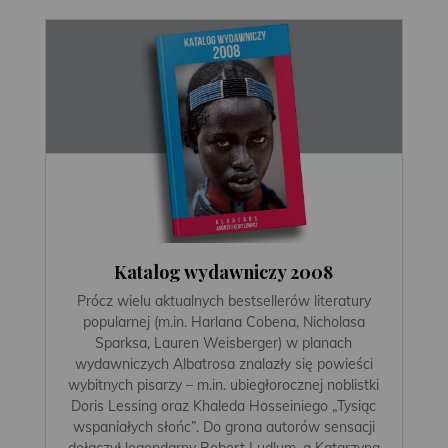
Katalog wydawniczy 2008
Prócz wielu aktualnych bestsellerów literatury
popularnej (m.in. Harlana Cobena, Nicholasa
Sparksa, Lauren Weisberger) w planach
wydawniczych Albatrosa znalazły się powieści
wybitnych pisarzy – m.in. ubiegłorocznej noblistki
Doris Lessing oraz Khaleda Hosseiniego „Tysiąc
wspaniałych słońc”. Do grona autorów sensacji
dołączył legendarny Robert Ludlum, a Katarzyna