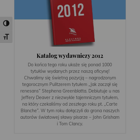
Toggle High Contrast
Toggle Font size
Katalog wydawniczy 2012
Do końca tego roku ukaże się ponad 1000
tytułów wydanych przez naszą oficynę!
Chwalimy się świetną pozycją – nagrodzonym
tegorocznym Pulitzerem tytułem „Jak zaczął się
renesans” Stephena Greenblatta. Debiutuje u nas
Jeffery Deaver z niezwykle tajemniczym tytułem,
na który czekaliśmy od zeszłego roku pt. „Carte
Blanche”. W tym roku dołączyli do grona naszych
autorów światowej sławy pisarze – John Grisham
i Tom Clancy.