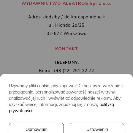
WYDAWNICTWO ALBATROS Sp. z o.o.
Adres siedziby / do korespondencji:
ul. Hlonda 2a/25
02-972 Warszawa
KONTAKT
TELEFONY:
Biuro: +48 (22) 251 22 72
Redakcja: + 48 (22) 253 89 65
Używamy pliki cookie, aby zapewnić Ci najlepsze wrażenia z
MAIL:
biuro@wydawnictwoalbatros.com
przeglądania, personalizować zawartość naszej witryny,
analizować jej ruch i wyświetlać odpowiednie reklamy. Aby
uzyskać więcej informacji, zapoznaj się z naszą
polityką
prywatności
.
COPYRIGHTS
WYDAWNICTWO ALBATROS
Odmawiam
Ustawienia