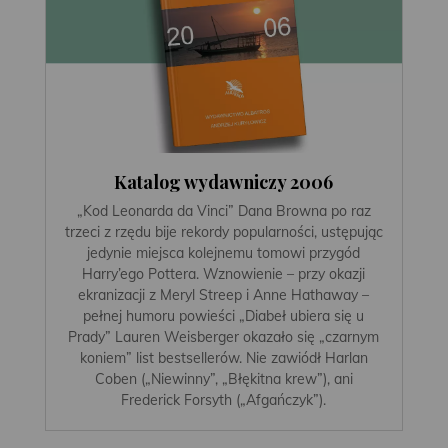
Katalog wydawniczy 2006
„Kod Leonarda da Vinci” Dana Browna po raz
trzeci z rzędu bije rekordy popularności, ustępując
jedynie miejsca kolejnemu tomowi przygód
Harry’ego Pottera. Wznowienie – przy okazji
ekranizacji z Meryl Streep i Anne Hathaway –
pełnej humoru powieści „Diabeł ubiera się u
Prady” Lauren Weisberger okazało się „czarnym
koniem” list bestsellerów. Nie zawiódł Harlan
Coben („Niewinny”, „Błękitna krew”), ani
Frederick Forsyth („Afgańczyk”).