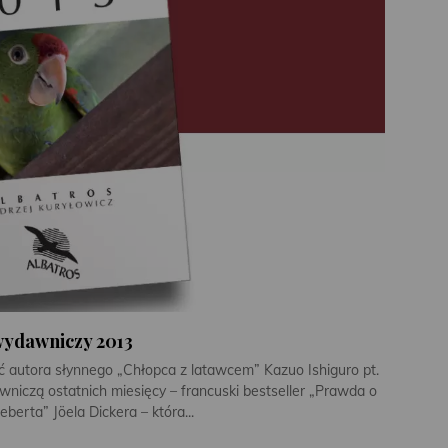
wydawniczy 2013
autora słynnego „Chłopca z latawcem” Kazuo Ishiguro pt.
niczą ostatnich miesięcy – francuski bestseller „Prawda o
berta” Jöela Dickera – która...