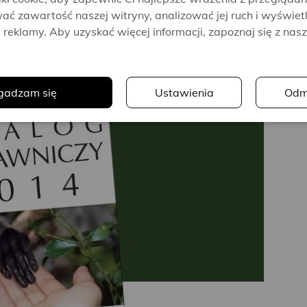
wydawniczy 2015
ać zawartość naszej witryny, analizować jej ruch i wyświet
 z kolejną książką „Koniec warty”, Lee Child ze „Sprawą
reklamy. Aby uzyskać więcej informacji, zapoznaj się z nas
„W imię dziecka”, a John Cleese, współzałożyciel słynnego
.
ona, zaskoczy nas autobiograficzną...
gadzam się
Ustawienia
Odm