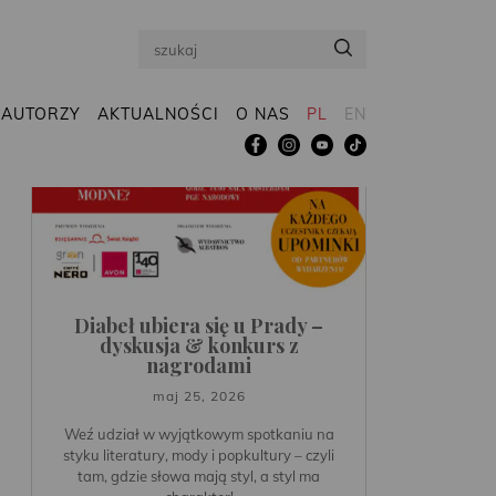
Search
AUTORZY
AKTUALNOŚCI
O NAS
PL
EN
Diabeł ubiera się u Prady –
dyskusja & konkurs z
nagrodami
maj 25, 2026
Weź udział w wyjątkowym spotkaniu na
styku literatury, mody i popkultury – czyli
tam, gdzie słowa mają styl, a styl ma