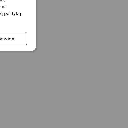
lać
zą
polityką
awiam