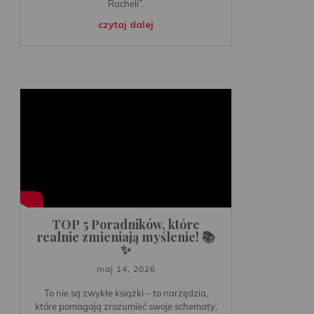
Racheli”.
czytaj dalej
TOP 5 Poradników, które
realnie zmieniają myślenie! 📚
✨
maj 14, 2026
To nie są zwykłe książki – to narzędzia,
które pomagają zrozumieć swoje schematy,