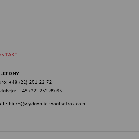
ONTAKT
ELEFONY:
uro: +48 (22) 251 22 72
dakcja: + 48 (22) 253 89 65
IL:
biuro@wydawnictwoalbatros.com