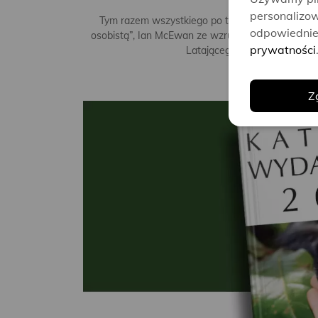
Katalog 
personalizow
Tym razem wszystkiego po trochu: King powraca
odpowiednie 
osobistą”, Ian McEwan ze wzruszającą powieścią 
prywatności
Latającego Cyrku Monty Pyth
Z