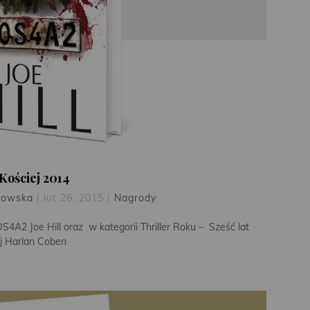
 Kościej 2014
kowska
|
lut 26, 2015
|
Nagrody
S4A2 Joe Hill oraz w kategorii Thriller Roku – Sześć lat
j Harlan Coben