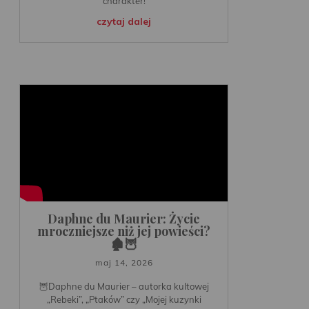
charakter!
czytaj dalej
Daphne du Maurier: Życie
mroczniejsze niż jej powieści?
🏚️🦉
maj 14, 2026
🦉Daphne du Maurier – autorka kultowej
„Rebeki”, „Ptaków” czy „Mojej kuzynki