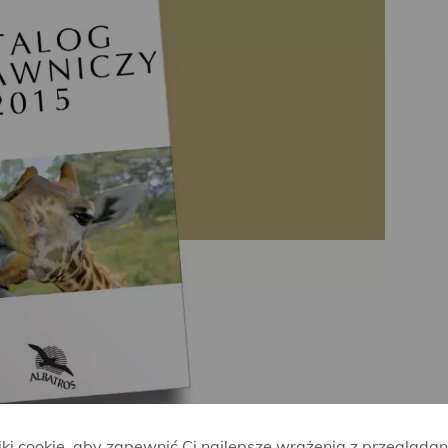
i cookie, aby zapewnić Ci najlepsze wrażenia z przeglądan