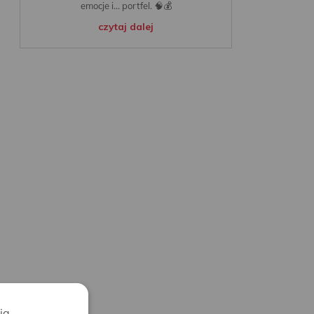
emocje i... portfel. 🧠💰
czytaj dalej
ia,