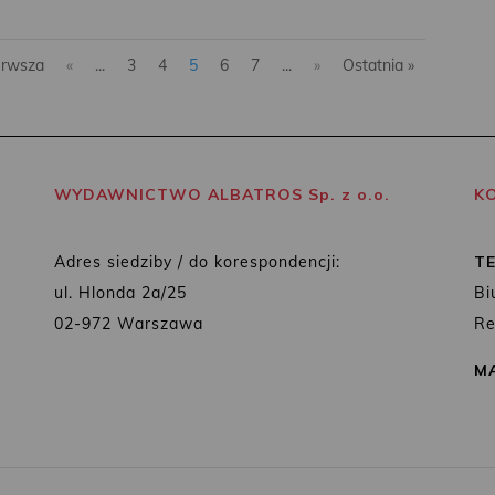
erwsza
«
...
3
4
5
6
7
...
»
Ostatnia »
WYDAWNICTWO ALBATROS Sp. z o.o.
K
Adres siedziby / do korespondencji:
T
ul. Hlonda 2a/25
Bi
02-972 Warszawa
Re
MA