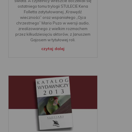
świata. A czytelnicy wreszcie doczekali się
ostatniego tomu trylogii STULECIE Kena
Folletta zatytułowanej „Krawędź
wieczności” oraz wspaniałego „Ojca
chrzestnego” Mario Puzo w wersji audio,
zrealizowanego z wielkim rozmachem
przez kilkudziesięciu aktorów, z Januszem
Gajosem w tytułowej roli.
czytaj dalej