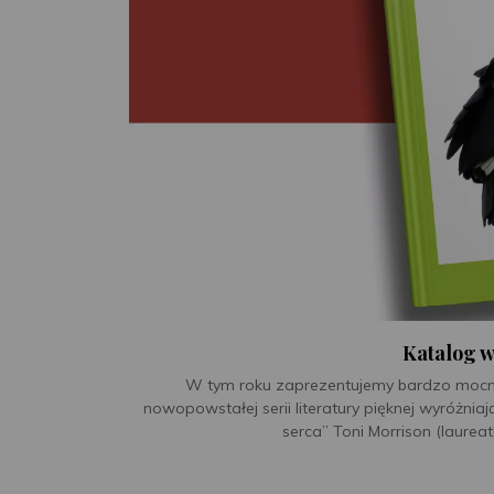
Katalog 
W tym roku zaprezentujemy bardzo mocną of
nowopowstałej serii literatury pięknej wyróżniaj
serca” Toni Morrison (laurea