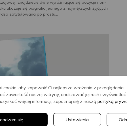
obyczajowej, znajdziecie dwie wyróżniające się pozycje non-
roku ukazuje się biografia jednego z największych żyjących
dsa zatytułowana po prostu...
i cookie, aby zapewnić Ci najlepsze wrażenia z przeglądania,
ać zawartość naszej witryny, analizować jej ruch i wyświetla
uzyskać więcej informacji, zapoznaj się z naszą
polityką pryw
gadzam się
Ustawienia
Od