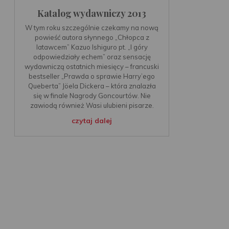
Katalog wydawniczy 2013
W tym roku szczególnie czekamy na nową
powieść autora słynnego „Chłopca z
latawcem” Kazuo Ishiguro pt. „I góry
odpowiedziały echem” oraz sensację
wydawniczą ostatnich miesięcy – francuski
bestseller „Prawda o sprawie Harry’ego
Queberta” Jöela Dickera – która znalazła
się w finale Nagrody Goncourtów. Nie
zawiodą również Wasi ulubieni pisarze.
czytaj dalej