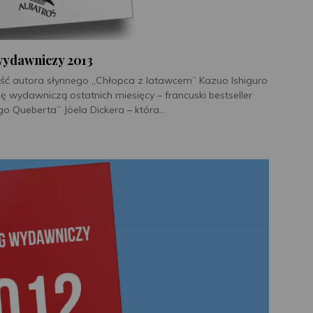
wydawniczy 2013
ć autora słynnego „Chłopca z latawcem” Kazuo Ishiguro
ę wydawniczą ostatnich miesięcy – francuski bestseller
 Queberta” Jöela Dickera – która...