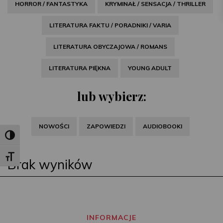
HORROR / FANTASTYKA
KRYMINAŁ / SENSACJA / THRILLER
LITERATURA FAKTU / PORADNIKI / VARIA
LITERATURA OBYCZAJOWA / ROMANS
LITERATURA PIĘKNA
YOUNG ADULT
lub wybierz:
NOWOŚCI
ZAPOWIEDZI
AUDIOBOOKI
Toggle High Contrast
Toggle Font size
Brak wyników
INFORMACJE