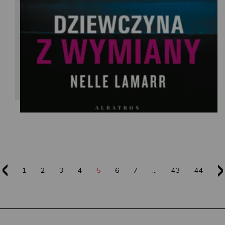
1
2
3
4
5
6
7
…
43
44