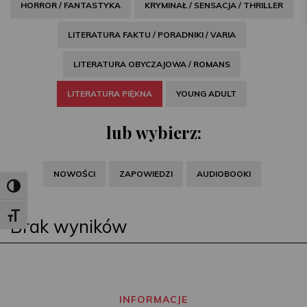
HORROR / FANTASTYKA
KRYMINAŁ / SENSACJA / THRILLER
LITERATURA FAKTU / PORADNIKI / VARIA
LITERATURA OBYCZAJOWA / ROMANS
LITERATURA PIĘKNA
YOUNG ADULT
lub wybierz:
NOWOŚCI
ZAPOWIEDZI
AUDIOBOOKI
Toggle High Contrast
Toggle Font size
Brak wyników
INFORMACJE