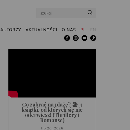
Search
AUTORZY
AKTUALNOŚCI
O NAS
PL
EN
Co zabrać na plażę? 🏖️ 4
książki, od których się nie
oderwiesz! (Thrillery i
Romanse)
lip 20, 2026