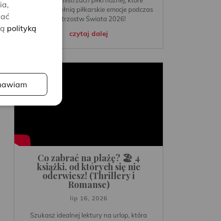
ia,
idealnie dopełnią piłkarskie emocje podczas
lać
Mistrzostw Świata 2026!
zą
polityką
czytaj dalej
awiam
Co zabrać na plażę? 🏖️ 4
książki, od których się nie
oderwiesz! (Thrillery i
Romanse)
lip 16, 2026
Szukasz idealnej lektury na urlop, która