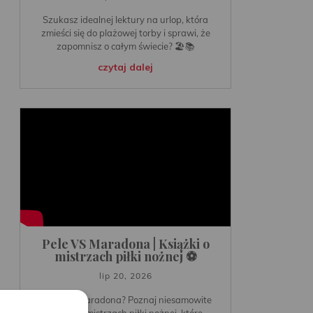
Szukasz idealnej lektury na urlop, która
zmieści się do plażowej torby i sprawi, że
zapomnisz o całym świecie? 🏖️📚
czytaj dalej
Pele VS Maradona | Książki o
mistrzach piłki nożnej ⚽️
lip 20, 2026
⚽️Pele vs Maradona? Poznaj niesamowite
książki o mistrzach piłki nożnej, które