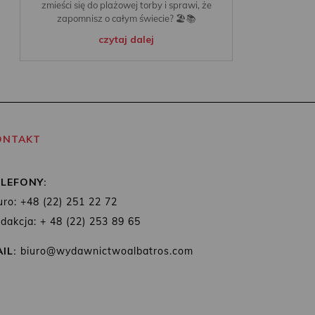
zmieści się do plażowej torby i sprawi, że
zapomnisz o całym świecie? 🏖️📚
czytaj dalej
ONTAKT
ELEFONY:
uro: +48 (22) 251 22 72
dakcja: + 48 (22) 253 89 65
IL:
biuro@wydawnictwoalbatros.com