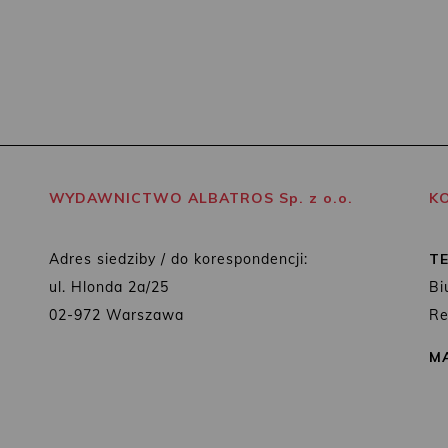
WYDAWNICTWO ALBATROS Sp. z o.o.
K
Adres siedziby / do korespondencji:
T
ul. Hlonda 2a/25
Bi
02-972 Warszawa
Re
MA