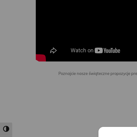
Poznajcie nasze świąteczne propozycje prez
Toggle High Contrast