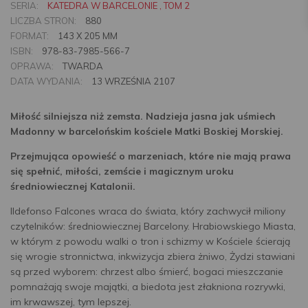
SERIA:
KATEDRA W BARCELONIE , TOM 2
LICZBA STRON:
880
FORMAT:
143 X 205 MM
ISBN:
978-83-7985-566-7
OPRAWA:
TWARDA
DATA WYDANIA:
13 WRZEŚNIA 2107
Miłość silniejsza niż zemsta. Nadzieja jasna jak uśmiech
Madonny w barcelońskim kościele Matki Boskiej Morskiej.
Przejmująca opowieść o marzeniach, które nie mają prawa
się spełnić, miłości, zemście i magicznym uroku
średniowiecznej Katalonii.
Ildefonso Falcones wraca do świata, który zachwycił miliony
czytelników: średniowiecznej Barcelony. Hrabiowskiego Miasta,
w którym z powodu walki o tron i schizmy w Kościele ścierają
się wrogie stronnictwa, inkwizycja zbiera żniwo, Żydzi stawiani
są przed wyborem: chrzest albo śmierć, bogaci mieszczanie
pomnażają swoje majątki, a biedota jest złakniona rozrywki,
im krwawszej, tym lepszej.