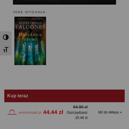
INNE WYDANIA
Toggle High Contrast
Toggle Font size
Kup teraz
64.90 zł
44.44 zł
Idź do sklepu »
Oszczędzasz
20.46 zł