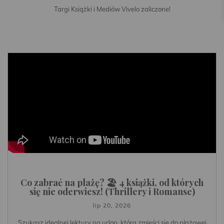
Targi Książki i Mediów Vivelo zaliczone!
Co zabrać na plażę? 🏖️ 4 książki, od których
się nie oderwiesz! (Thrillery i Romanse)
lip 20, 2026
Szukasz idealnej lektury na urlop, która zmieści się do plażowej