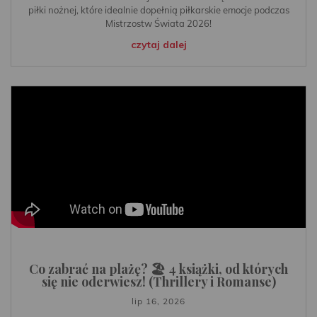
piłki nożnej, które idealnie dopełnią piłkarskie emocje podczas
Mistrzostw Świata 2026!
czytaj dalej
Co zabrać na plażę? 🏖️ 4 książki, od których
się nie oderwiesz! (Thrillery i Romanse)
lip 16, 2026