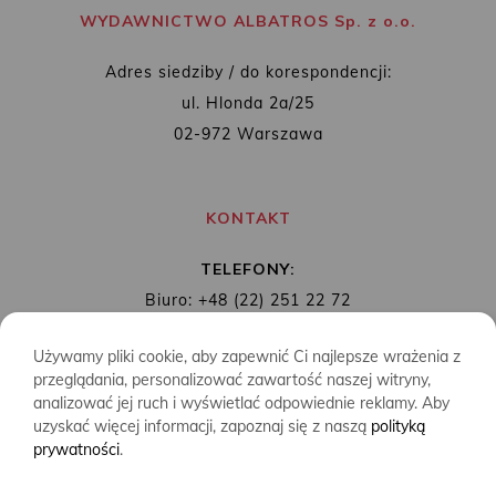
WYDAWNICTWO ALBATROS Sp. z o.o.
Adres siedziby / do korespondencji:
ul. Hlonda 2a/25
02-972 Warszawa
KONTAKT
TELEFONY:
Biuro: +48 (22) 251 22 72
Redakcja: + 48 (22) 253 89 65
Używamy pliki cookie, aby zapewnić Ci najlepsze wrażenia z
MAIL:
biuro@wydawnictwoalbatros.com
przeglądania, personalizować zawartość naszej witryny,
analizować jej ruch i wyświetlać odpowiednie reklamy. Aby
uzyskać więcej informacji, zapoznaj się z naszą
polityką
prywatności
.