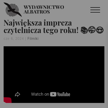
Największa impreza
czytelnicza tego roku! 📚🤭😍
cze 6, 2024
|
Filmiki