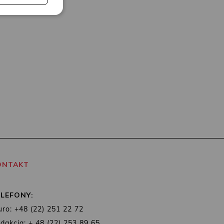
ONTAKT
ELEFONY:
uro: +48 (22) 251 22 72
dakcja: + 48 (22) 253 89 65