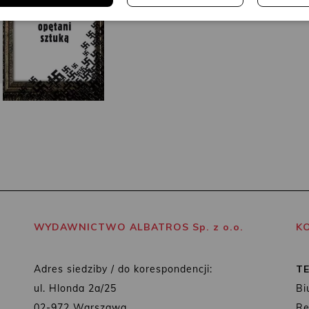
WYDAWNICTWO ALBATROS Sp. z o.o.
K
Adres siedziby / do korespondencji:
T
ul. Hlonda 2a/25
Bi
02-972 Warszawa
Re