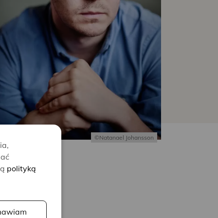
©Natanael Johansson
ia,
lać
zą
polityką
awiam