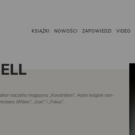
KSIĄŻKI
NOWOŚCI
ZAPOWIEDZI
VIDEO
ELL
 redaktor naczelny magazynu „Konstnären”. Autor książek non-
eckans Affärer”, „Icon” i „Fokus”.