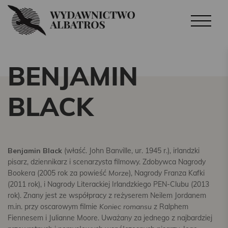
BENJAMIN
BLACK
Benjamin Black
(właść. John Banville, ur. 1945 r.), irlandzki
pisarz, dziennikarz i scenarzysta filmowy. Zdobywca Nagrody
Bookera (2005 rok za powieść
Morze
), Nagrody Franza Kafki
(2011 rok), i Nagrody Literackiej Irlandzkiego PEN-Clubu (2013
rok). Znany jest ze współpracy z reżyserem Neilem Jordanem
m.in. przy oscarowym filmie
Koniec romansu
z Ralphem
Fiennesem i Julianne Moore. Uważany za jednego z najbardziej