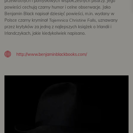
przewrotnych i pomysłowych współczesnych pisarzy. Jego
powieści cechują czarny humor i celne obserwacje.
Jako
Benjamin Black napisał dziesięć powieści, m.in. wydany w
Polsce czarny kryminał
Tajemnica Christine Falls
, uznawany
przez krytyków za jedną z najlepszych książek o Irlandii i
Irlandczykach, jakie kiedykolwiek napisano.
http://www.benjaminblackbooks.com/