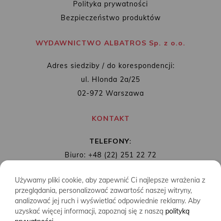
Polityka prywatności
Bezpieczeństwo produktów
WYDAWNICTWO ALBATROS Sp. z o.o.
Adres siedziby / do korespondencji:
ul. Hlonda 2a/25
02-972 Warszawa
KONTAKT
TELEFONY:
Biuro: +48 (22) 251 22 72
Redakcja: + 48 (22) 253 89 65
Używamy pliki cookie, aby zapewnić Ci najlepsze wrażenia z
MAIL:
biuro@wydawnictwoalbatros.com
przeglądania, personalizować zawartość naszej witryny,
analizować jej ruch i wyświetlać odpowiednie reklamy. Aby
uzyskać więcej informacji, zapoznaj się z naszą
polityką