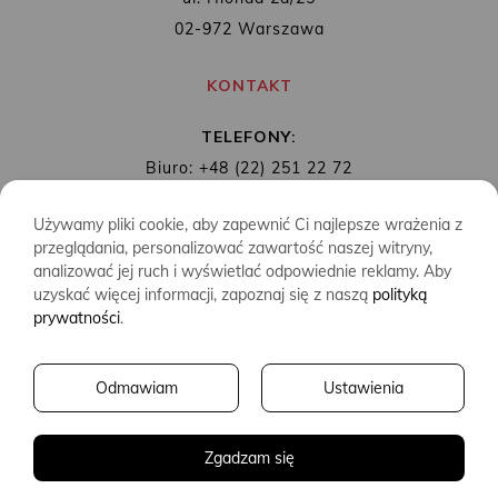
02-972 Warszawa
KONTAKT
TELEFONY:
Biuro: +48 (22) 251 22 72
Redakcja: + 48 (22) 253 89 65
Używamy pliki cookie, aby zapewnić Ci najlepsze wrażenia z
MAIL:
biuro@wydawnictwoalbatros.com
przeglądania, personalizować zawartość naszej witryny,
analizować jej ruch i wyświetlać odpowiednie reklamy. Aby
uzyskać więcej informacji, zapoznaj się z naszą
polityką
prywatności
.
COPYRIGHTS
WYDAWNICTWO ALBATROS
Odmawiam
Ustawienia
CREATED BY
2SIDES.PL
Zgadzam się