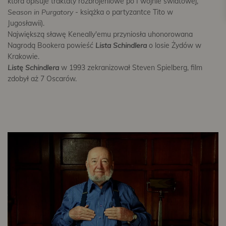
która opisuje traktaty rozbrojeniowe po I wojnie światowej,
Season in Purgatory
- książka o partyzantce Tito w
Jugosławii).
Największą sławę Keneally'emu przyniosła uhonorowana
Nagrodą Bookera powieść
Lista Schindlera
o losie Żydów w
Krakowie.
Listę Schindlera
w 1993 zekranizował Steven Spielberg, film
zdobył aż 7 Oscarów.