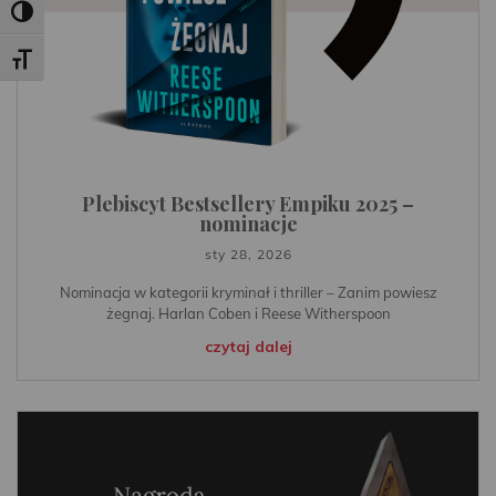
Toggle High Contrast
Toggle Font size
Plebiscyt Bestsellery Empiku 2025 –
nominacje
sty 28, 2026
Nominacja w kategorii kryminał i thriller – Zanim powiesz
żegnaj. Harlan Coben i Reese Witherspoon
czytaj dalej