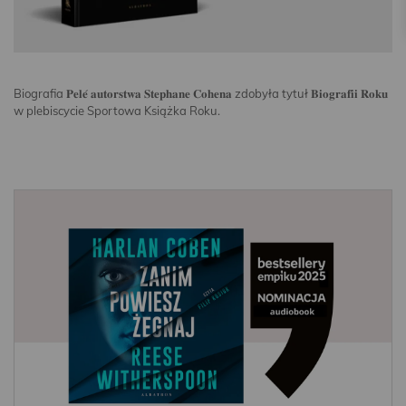
Biografia 𝐏𝐞𝐥𝐞́ 𝐚𝐮𝐭𝐨𝐫𝐬𝐭𝐰𝐚 𝐒𝐭𝐞𝐩𝐡𝐚𝐧𝐞 𝐂𝐨𝐡𝐞𝐧𝐚 zdobyła tytuł 𝐁𝐢𝐨𝐠𝐫𝐚𝐟𝐢𝐢 𝐑𝐨𝐤𝐮
w plebiscycie Sportowa Książka Roku.