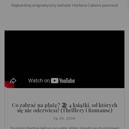
Najbardziej enigmatyczny bohater Harlana Cobena powraca!
Co zabrać na plażę? 🏖️ 4 książki, od których
się nie oderwiesz! (Thrillery i Romanse)
lip 20, 2026
Szukasz idealnej lektury na urlop, która zmieści się do plażowej