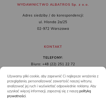
WYDAWNICTWO ALBATROS Sp. z o.o.
Adres siedziby / do korespondencji:
ul. Hlonda 2a/25
02-972 Warszawa
KONTAKT
TELEFONY:
Biuro: +48 (22) 251 22 72
Redakcja: + 48 (22) 253 89 65
Używamy pliki cookie, aby zapewnić Ci najlepsze wrażenia z
MAIL:
biuro@wydawnictwoalbatros.com
przeglądania, personalizować zawartość naszej witryny,
analizować jej ruch i wyświetlać odpowiednie reklamy. Aby
uzyskać więcej informacji, zapoznaj się z naszą
polityką
prywatności
.