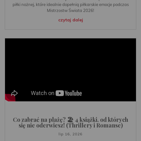
piłki nożnej, które idealnie dopełnią piłkarskie emocje podczas
Mistrzostw Świata 2026!
czytaj dalej
Co zabrać na plażę? 🏖️ 4 książki, od których
się nie oderwiesz! (Thrillery i Romanse)
lip 16, 2026