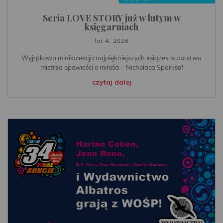
Seria LOVE STORY już w lutym w
księgarniach
lut 4, 2026
Wyjątkowa minikolekcja najpiękniejszych książek autorstwa
mistrza opowieści o miłości – Nicholasa Sparksa!
czytaj dalej