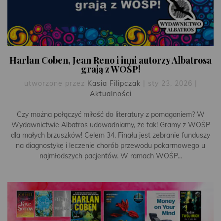
Harlan Coben, Jean Reno i inni autorzy Albatrosa
grają z WOŚP!
utworzone przez
Kasia Filipczak
|
sty 23, 2026
|
Aktualności
Czy można połączyć miłość do literatury z pomaganiem? W
Wydawnictwie Albatros udowadniamy, że tak! Gramy z WOŚP
dla małych brzuszków! Celem 34. Finału jest zebranie funduszy
na diagnostykę i leczenie chorób przewodu pokarmowego u
najmłodszych pacjentów. W ramach WOŚP...