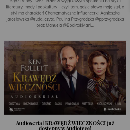
Bądź trendy i weź udział w wyjątkowym spotkaniu na styku
literatury, mody i popkultury – czyli tam, gdzie słowa mają styl, a
styl ma charakter! Charyzmatyczne influencerki: Agnieszka
Jarosławska @ruda_czyta, Paulina Przygrodzka @pprzygrodzka
oraz Manuela @BooktokMani...
Audioserial KRAWĘDŹ WIECZNOŚCI już
dostępny w Audiotece!