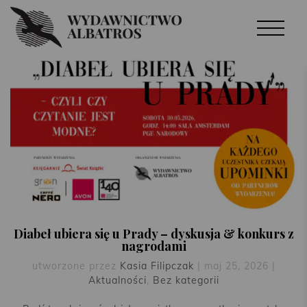
Diabeł ubiera się u Prady – dyskusja & konkurs z
nagrodami
utworzone przez
Kasia Filipczak
|
maj 25, 2026
|
Aktualności
,
Bez kategorii