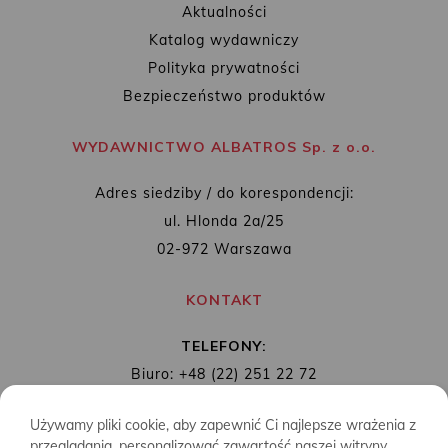
Aktualności
Katalog wydawniczy
Polityka prywatności
Bezpieczeństwo produktów
WYDAWNICTWO ALBATROS Sp. z o.o.
Adres siedziby / do korespondencji:
ul. Hlonda 2a/25
02-972 Warszawa
KONTAKT
TELEFONY:
Biuro: +48 (22) 251 22 72
Redakcja: + 48 (22) 253 89 65
Używamy pliki cookie, aby zapewnić Ci najlepsze wrażenia z
MAIL:
biuro@wydawnictwoalbatros.com
przeglądania, personalizować zawartość naszej witryny,