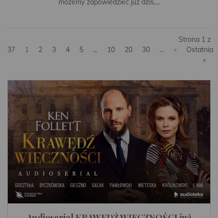
możemy zapowiedzieć już dziś,...
Strona 1 z
37
1
2
3
4
5
...
10
20
30
...
»
Ostatnia
»
Audioserial KRAWĘDŹ WIECZNOŚCI już