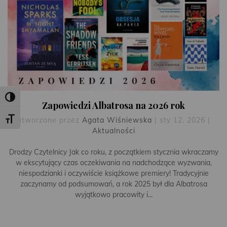
Toggle High Contrast
Zapowiedzi Albatrosa na 2026 rok
utworzone przez
Agata Wiśniewska
|
sty 12, 2026
|
Toggle Font size
Aktualności
Drodzy Czytelnicy Jak co roku, z początkiem stycznia wkraczamy
w ekscytujący czas oczekiwania na nadchodzące wyzwania,
niespodzianki i oczywiście książkowe premiery! Tradycyjnie
zaczynamy od podsumowań, a rok 2025 był dla Albatrosa
wyjątkowo pracowity i...