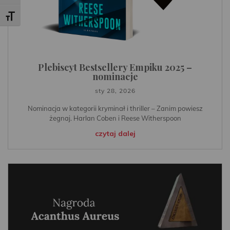
Toggle Font size
Plebiscyt Bestsellery Empiku 2025 –
nominacje
sty 28, 2026
Nominacja w kategorii kryminał i thriller – Zanim powiesz
żegnaj. Harlan Coben i Reese Witherspoon
czytaj dalej