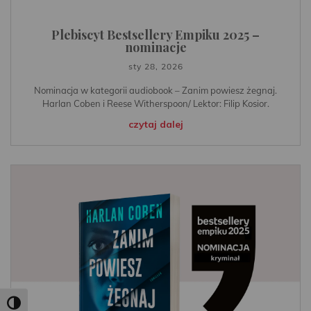
Plebiscyt Bestsellery Empiku 2025 –
nominacje
sty 28, 2026
Nominacja w kategorii audiobook – Zanim powiesz żegnaj.
Harlan Coben i Reese Witherspoon/ Lektor: Filip Kosior.
czytaj dalej
Toggle High Contrast