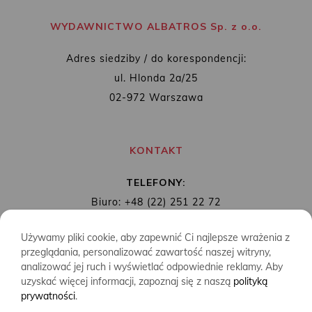
WYDAWNICTWO ALBATROS Sp. z o.o.
Adres siedziby / do korespondencji:
ul. Hlonda 2a/25
02-972 Warszawa
KONTAKT
TELEFONY:
Biuro: +48 (22) 251 22 72
Redakcja: + 48 (22) 253 89 65
Używamy pliki cookie, aby zapewnić Ci najlepsze wrażenia z
MAIL:
biuro@wydawnictwoalbatros.com
przeglądania, personalizować zawartość naszej witryny,
analizować jej ruch i wyświetlać odpowiednie reklamy. Aby
uzyskać więcej informacji, zapoznaj się z naszą
polityką
prywatności
.