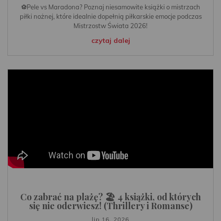
⚽️Pele vs Maradona? Poznaj niesamowite książki o mistrzach
piłki nożnej, które idealnie dopełnią piłkarskie emocje podczas
Mistrzostw Świata 2026!
czytaj dalej
Co zabrać na plażę? 🏖️ 4 książki, od których
się nie oderwiesz! (Thrillery i Romanse)
lip 16, 2026