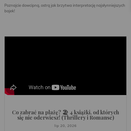
Poznajcie dowcipną, ostrą jak brzytwa interpretację najsłynniejszych
bajek!
Co zabrać na plażę? 🏖️ 4 książki, od których
się nie oderwiesz! (Thrillery i Romanse)
lip 20, 2026