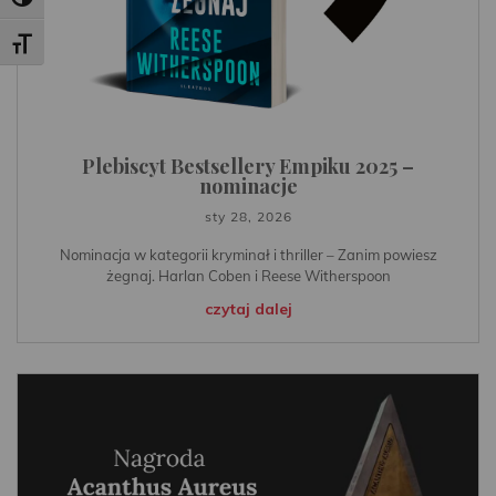
Toggle High Contrast
Toggle Font size
Plebiscyt Bestsellery Empiku 2025 –
nominacje
sty 28, 2026
Nominacja w kategorii kryminał i thriller – Zanim powiesz
żegnaj. Harlan Coben i Reese Witherspoon
czytaj dalej