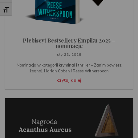
Toggle Font size
Plebiscyt Bestsellery Empiku 2025 –
nominacje
sty 28, 2026
Nominacja w kategorii kryminał i thriller – Zanim powiesz
żegnaj. Harlan Coben i Reese Witherspoon
czytaj dalej