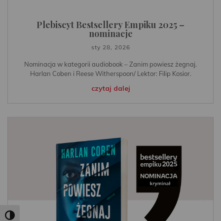
Plebiscyt Bestsellery Empiku 2025 –
nominacje
sty 28, 2026
Nominacja w kategorii audiobook – Zanim powiesz żegnaj.
Harlan Coben i Reese Witherspoon/ Lektor: Filip Kosior.
czytaj dalej
Toggle High Contrast