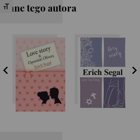
Inne tego autora
Toggle Font size
Erich Segal
Erich Segal