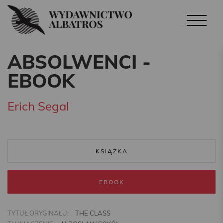
ABSOLWENCI -
EBOOK
Erich Segal
KSIĄŻKA
EBOOK
TYTUŁ ORYGINAŁU:
THE CLASS