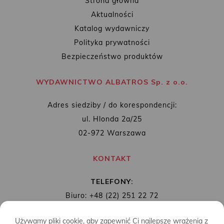
Strona główna
Aktualności
Katalog wydawniczy
Polityka prywatności
Bezpieczeństwo produktów
WYDAWNICTWO ALBATROS Sp. z o.o.
Adres siedziby / do korespondencji:
ul. Hlonda 2a/25
02-972 Warszawa
KONTAKT
TELEFONY:
Biuro: +48 (22) 251 22 72
Redakcja: + 48 (22) 253 89 65
Używamy pliki cookie, aby zapewnić Ci najlepsze wrażenia z