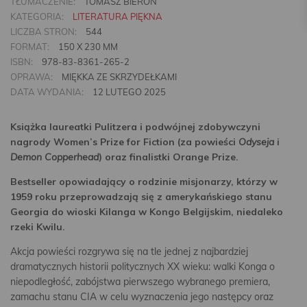
TŁUMACZENIE:
TOMASZ BIEROŃ
KATEGORIA:
LITERATURA PIĘKNA
LICZBA STRON:
544
FORMAT:
150 X 230 MM
ISBN:
978-83-8361-265-2
OPRAWA:
MIĘKKA ZE SKRZYDEŁKAMI
DATA WYDANIA:
12 LUTEGO 2025
Książka laureatki Pulitzera i podwójnej zdobywczyni
nagrody Women’s Prize for Fiction (za powieści
Odyseja
i
Demon Copperhead
) oraz finalistki Orange Prize.
Bestseller opowiadający o rodzinie misjonarzy, którzy w
1959 roku przeprowadzają się z amerykańskiego stanu
Georgia do wioski Kilanga w Kongo Belgijskim, niedaleko
rzeki Kwilu.
Akcja powieści rozgrywa się na tle jednej z najbardziej
dramatycznych historii politycznych XX wieku: walki Konga o
niepodległość, zabójstwa pierwszego wybranego premiera,
zamachu stanu CIA w celu wyznaczenia jego następcy oraz