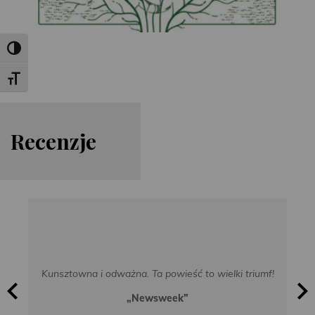
Toggle High Contrast
Toggle Font size
Re
cen
zje
Kunsztowna i odważna. Ta powieść to wielki triumf!
„Newsweek”