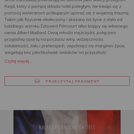
Rząd, który z pompą składa hołd poległym, nie kwapi się z
pomocą weteranom próbującym uporać się z wojenną traumą.
Takim jak fizycznie okaleczony i skazany na życie z dala od
ludzkiego wzroku Édouard Péricourt albo bojący się własnego
cienia Albert Maillard. Dwaj młodzi mężczyźni, połączeni
przyjaźnią opartą na poczuciu winy, wdzięczności,
solidarności, żalu i pretensjach, zepchnięci na margines życia,
wegetują bez jakichkolwiek widoków na przyszłość.
Czytaj więcej...
PRZECZYTAJ FRAGMENT