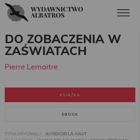
DO ZOBACZENIA W
ZAŚWIATACH
Pierre Lemaitre
KSIĄŻKA
EBOOK
TYTUŁ ORYGINAŁU:
AU REVOIR LA-HAUT