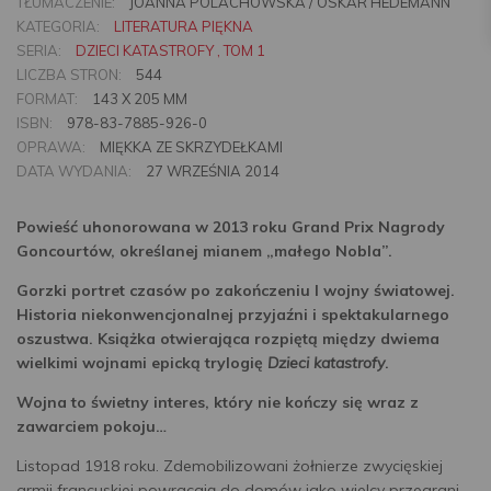
TŁUMACZENIE:
JOANNA POLACHOWSKA / OSKAR HEDEMANN
KATEGORIA:
LITERATURA PIĘKNA
SERIA:
DZIECI KATASTROFY , TOM 1
LICZBA STRON:
544
FORMAT:
143 X 205 MM
ISBN:
978-83-7885-926-0
OPRAWA:
MIĘKKA ZE SKRZYDEŁKAMI
DATA WYDANIA:
27 WRZEŚNIA 2014
Powieść uhonorowana w 2013 roku Grand Prix Nagrody
Goncourtów, określanej mianem „małego Nobla”.
Gorzki portret czasów po zakończeniu I wojny światowej.
Historia niekonwencjonalnej przyjaźni i spektakularnego
oszustwa. Książka otwierająca rozpiętą między dwiema
wielkimi wojnami epicką trylogię
Dzieci katastrofy
.
Wojna to świetny interes, który nie kończy się wraz z
zawarciem pokoju…
Listopad 1918 roku. Zdemobilizowani żołnierze zwycięskiej
armii francuskiej powracają do domów jako wielcy przegrani.