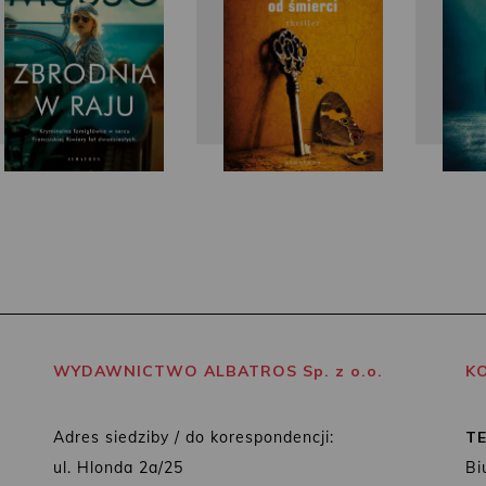
WYDAWNICTWO ALBATROS Sp. z o.o.
K
Adres siedziby / do korespondencji:
T
ul. Hlonda 2a/25
Bi