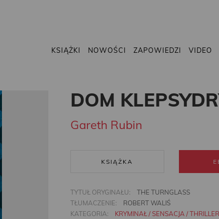
KSIĄŻKI
NOWOŚCI
ZAPOWIEDZI
VIDEO
DOM KLEPSYDR
Gareth Rubin
KSIĄŻKA
E
TYTUŁ ORYGINAŁU:
THE TURNGLASS
TŁUMACZENIE:
ROBERT WALIŚ
KATEGORIA:
KRYMINAŁ / SENSACJA / THRILLE