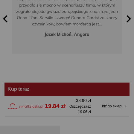
przydało się mocno w scenariuszu filmu, w którym
zagrała plejada gwiazd europejskiego kina, m.in. Jean
Reno i Toni Servillo. Uwaga! Donato Carrisi zaskoczy
czytelników, bowiem mordercą jest…
Jacek Michoń, Angora
Kup teraz
38.90 zł
19.84 zł
Idź do sklepu »
Oszczędzasz
19.06 zł