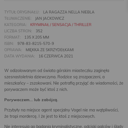
TYTUŁ ORYGINAŁU:
LA RAGAZZA NELLA NIEBLA
TŁUMACZENIE:
JAN JACKOWICZ
KATEGORIA:
KRYMINAŁ / SENSACJA / THRILLER
LICZBA STRON:
352
FORMAT:
135 X 205 MM
ISBN:
978-83-8215-570-9
OPRAWA:
MIĘKKA ZE SKRZYDEŁKAMI
DATA WYDANIA:
16 CZERWCA 2021
W odizolowanym od świata górskim miasteczku zaginęła
szesnastoletnia dziewczyna. Rodzice są zrozpaczeni, a
mieszkańcy – zszokowani. Nie potrafią przyjąć do wiadomości, że
porywaczem może być ktoś z nich.
Porywaczem... lub zabójcą.
Przybyły na miejsce agent specjalny Vogel nie ma wątpliwości,
że tropi mordercę. I że jest to ktoś z miejscowych.
Nie interesują go badania kryminalistyczne, odciski palców i ślady