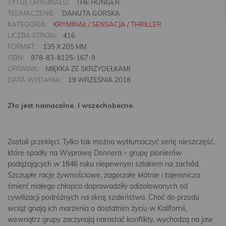
TYTUŁ ORYGINAŁU:
THE HUNGER
TŁUMACZENIE:
DANUTA GÓRSKA
KATEGORIA:
KRYMINAŁ / SENSACJA / THRILLER
LICZBA STRON:
416
FORMAT:
135 X 205 MM
ISBN:
978-83-8125-167-9
OPRAWA:
MIĘKKA ZE SKRZYDEŁKAMI
DATA WYDANIA:
19 WRZEŚNIA 2018
Zło jest namacalne. I wszechobecne.
Zostali przeklęci. Tylko tak można wytłumaczyć serię nieszczęść,
które spadły na Wyprawę Donnera – grupę pionierów
podążających w 1846 roku niepewnym szlakiem na zachód.
Szczupłe racje żywnościowe, zagorzałe kłótnie i tajemnicza
śmierć małego chłopca doprowadziły odizolowanych od
cywilizacji podróżnych na skraj szaleństwa. Choć do przodu
wciąż gnają ich marzenia o dostatnim życiu w Kalifornii,
wewnątrz grupy zaczynają narastać konflikty, wychodzą na jaw