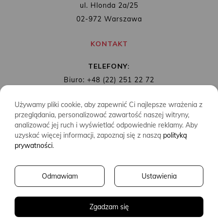
ul. Hlonda 2a/25
02-972 Warszawa
KONTAKT
TELEFONY:
Biuro: +48 (22) 251 22 72
Redakcja: + 48 (22) 253 89 65
Używamy pliki cookie, aby zapewnić Ci najlepsze wrażenia z
MAIL:
biuro@wydawnictwoalbatros.com
przeglądania, personalizować zawartość naszej witryny,
analizować jej ruch i wyświetlać odpowiednie reklamy. Aby
uzyskać więcej informacji, zapoznaj się z naszą
polityką
prywatności
.
COPYRIGHTS
WYDAWNICTWO ALBATROS
Odmawiam
Ustawienia
CREATED BY
2SIDES.PL
Zgadzam się