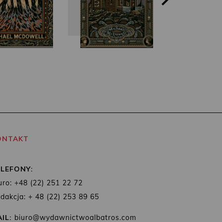
ONTAKT
ELEFONY:
uro: +48 (22) 251 22 72
dakcja: + 48 (22) 253 89 65
IL:
biuro@wydawnictwoalbatros.com