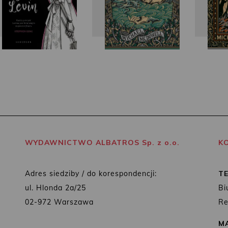
WYDAWNICTWO ALBATROS Sp. z o.o.
K
Adres siedziby / do korespondencji:
T
ul. Hlonda 2a/25
Bi
02-972 Warszawa
Re
MA