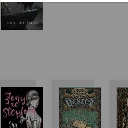
Ira Levin
Michael
McDowell
M