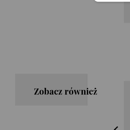
Zobacz również
Michael
Joe Hill
McDowell