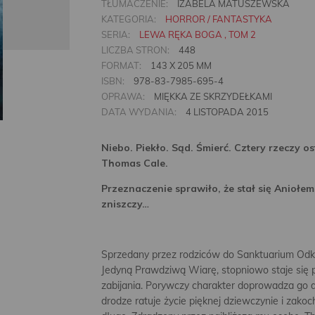
TŁUMACZENIE:
IZABELA MATUSZEWSKA
KATEGORIA:
HORROR / FANTASTYKA
SERIA:
LEWA RĘKA BOGA , TOM 2
LICZBA STRON:
448
FORMAT:
143 X 205 MM
ISBN:
978-83-7985-695-4
OPRAWA:
MIĘKKA ZE SKRZYDEŁKAMI
DATA WYDANIA:
4 LISTOPADA 2015
Niebo. Piekło. Sąd. Śmierć. Cztery rzeczy os
Thomas Cale.
Przeznaczenie sprawiło, że stał się Aniołem
zniszczy…
Sprzedany przez rodziców do Sanktuarium Odkupi
Jedyną Prawdziwą Wiarę, stopniowo staje się
zabijania. Porywczy charakter doprowadza go do
drodze ratuje życie pięknej dziewczynie i zakoch