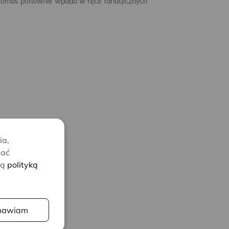
 Thomas ponownie wpada w ręce fanatycznych
ia,
lać
zą
polityką
awiam