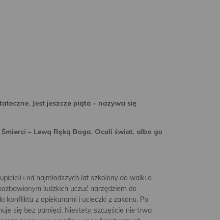
tateczne. Jest jeszcze piąta – nazywa się
 Śmierci – Lewą Ręką Boga. Ocali świat, albo go
cieli i od najmłodszych lat szkolony do walki o
 pozbawionym ludzkich uczuć narzędziem do
 konfliktu z opiekunami i ucieczki z zakonu. Po
uje się bez pamięci. Niestety, szczęście nie trwa