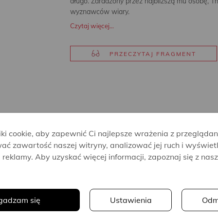
długo. Zdradzony przez najbliższą mu osobę,
wyznawców wiary.
Czytaj więcej...
PRZECZYTAJ FRAGMENT
i cookie, aby zapewnić Ci najlepsze wrażenia z przeglądan
ać zawartość naszej witryny, analizować jej ruch i wyświet
reklamy. Aby uzyskać więcej informacji, zapoznaj się z nas
Paul
.
Hoffman
gadzam się
Ustawienia
Odm