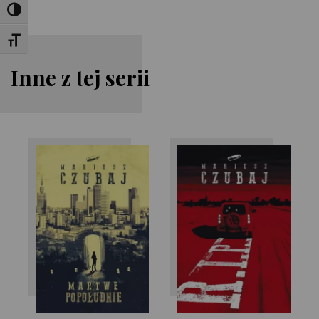
Toggle High Contrast
Toggle Font size
Inne z tej serii
Mariusz Czubaj
Mariusz Czubaj