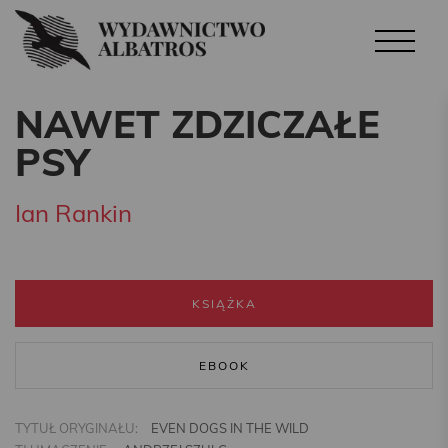
NAWET ZDZICZAŁE
PSY
Ian Rankin
KSIĄŻKA
EBOOK
TYTUŁ ORYGINAŁU:
EVEN DOGS IN THE WILD