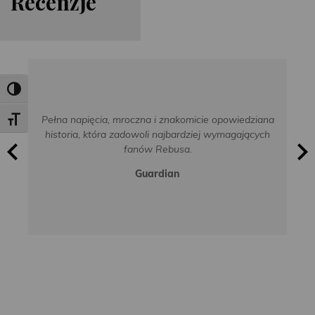
Re
cen
zje
Toggle High Contrast
Pełna napięcia, mroczna i znakomicie opowiedziana
Toggle Font size
historia, która zadowoli najbardziej wymagających
fanów Rebusa.
Guardian