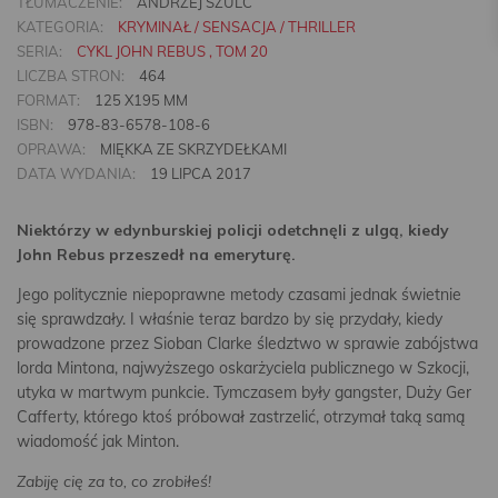
TŁUMACZENIE:
ANDRZEJ SZULC
KATEGORIA:
KRYMINAŁ / SENSACJA / THRILLER
SERIA:
CYKL JOHN REBUS , TOM 20
LICZBA STRON:
464
FORMAT:
125 X195 MM
ISBN:
978-83-6578-108-6
OPRAWA:
MIĘKKA ZE SKRZYDEŁKAMI
DATA WYDANIA:
19 LIPCA 2017
Niektórzy w edynburskiej policji odetchnęli z ulgą, kiedy
John Rebus przeszedł na emeryturę.
Jego politycznie niepoprawne metody czasami jednak świetnie
się sprawdzały. I właśnie teraz bardzo by się przydały, kiedy
prowadzone przez Sioban Clarke śledztwo w sprawie zabójstwa
lorda Mintona, najwyższego oskarżyciela publicznego w Szkocji,
utyka w martwym punkcie. Tymczasem były gangster, Duży Ger
Cafferty, którego ktoś próbował zastrzelić, otrzymał taką samą
wiadomość jak Minton.
Zabiję cię za to, co zrobiłeś!