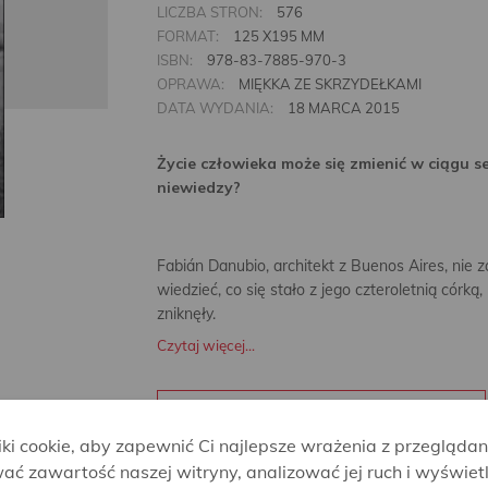
LICZBA STRON:
576
FORMAT:
125 X195 MM
ISBN:
978-83-7885-970-3
OPRAWA:
MIĘKKA ZE SKRZYDEŁKAMI
DATA WYDANIA:
18 MARCA 2015
Życie człowieka może się zmienić w ciągu s
niewiedzy?
Fabián Danubio, architekt z Buenos Aires, nie z
wiedzieć, co się stało z jego czteroletnią córką
zniknęły.
Czytaj więcej...
PRZECZYTAJ FRAGMENT
i cookie, aby zapewnić Ci najlepsze wrażenia z przeglądan
ać zawartość naszej witryny, analizować jej ruch i wyświet