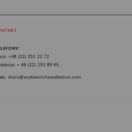
ONTAKT
ELEFONY:
uro: +48 (22) 251 22 72
dakcja: + 48 (22) 253 89 65
IL:
biuro@wydawnictwoalbatros.com