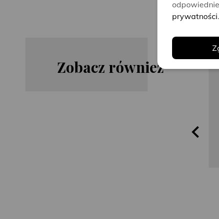
odpowiednie 
prywatności
Z
Zobacz również
Harlan
Steve
Coben
Cavanagh