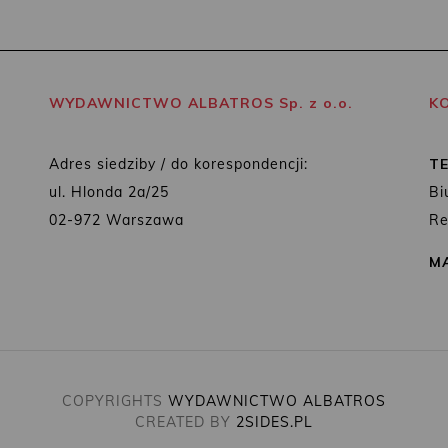
WYDAWNICTWO ALBATROS Sp. z o.o.
K
Adres siedziby / do korespondencji:
T
ul. Hlonda 2a/25
Bi
02-972 Warszawa
Re
MA
COPYRIGHTS
WYDAWNICTWO ALBATROS
CREATED BY
2SIDES.PL