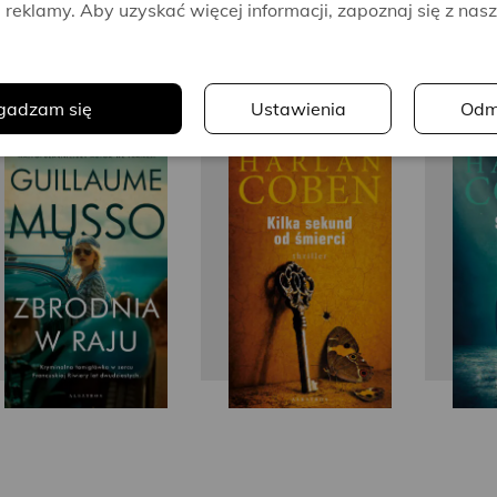
reklamy. Aby uzyskać więcej informacji, zapoznaj się z nas
.
gadzam się
Ustawienia
Odm
Guillaume
Harlan
Musso
Coben