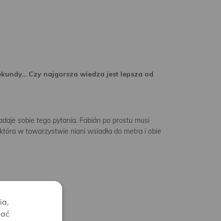
ekundy… Czy najgorsza wiedza jest lepsza od
adaje sobie tego pytania. Fabián po prostu musi
, która w towarzystwie niani wsiadła do metra i obie
ia,
lać