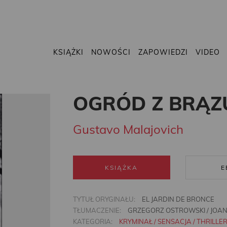
KSIĄŻKI
NOWOŚCI
ZAPOWIEDZI
VIDEO
OGRÓD Z BRĄZ
Gustavo Malajovich
KSIĄŻKA
E
TYTUŁ ORYGINAŁU:
EL JARDIN DE BRONCE
TŁUMACZENIE:
GRZEGORZ OSTROWSKI / JO
KATEGORIA:
KRYMINAŁ / SENSACJA / THRILLE