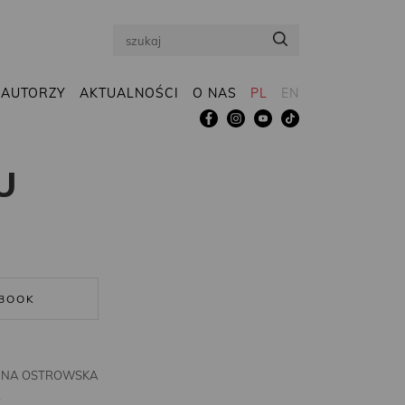
Search
AUTORZY
AKTUALNOŚCI
O NAS
PL
EN
U
BOOK
ANNA OSTROWSKA
R