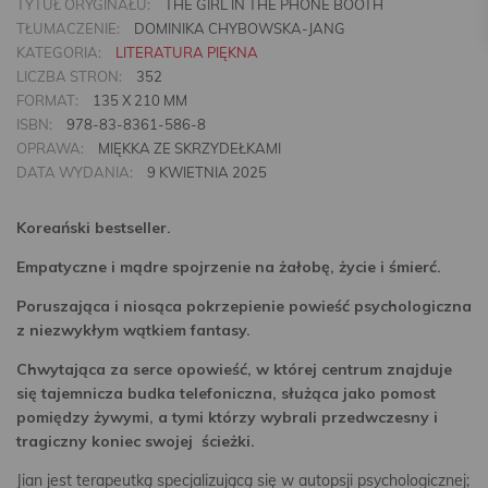
TYTUŁ ORYGINAŁU:
THE GIRL IN THE PHONE BOOTH
TŁUMACZENIE:
DOMINIKA CHYBOWSKA-JANG
KATEGORIA:
LITERATURA PIĘKNA
LICZBA STRON:
352
FORMAT:
135 X 210 MM
ISBN:
978-83-8361-586-8
OPRAWA:
MIĘKKA ZE SKRZYDEŁKAMI
DATA WYDANIA:
9 KWIETNIA 2025
Koreański bestseller.
Empatyczne i mądre spojrzenie na żałobę, życie i śmierć.
Poruszająca i niosąca pokrzepienie powieść psychologiczna
z niezwykłym wątkiem fantasy.
Chwytająca za serce opowieść, w której centrum znajduje
się tajemnicza budka telefoniczna, służąca jako pomost
pomiędzy żywymi, a tymi którzy wybrali przedwczesny i
tragiczny koniec swojej ścieżki.
Jian jest terapeutką specjalizującą się w autopsji psychologicznej;