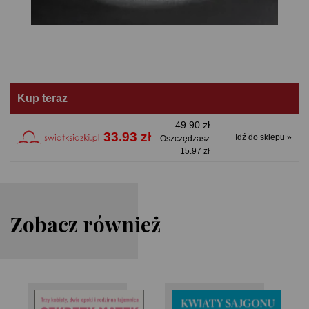
Kup teraz
49.90 zł
33.93 zł
Idź do sklepu »
Oszczędzasz
15.97 zł
Zobacz również