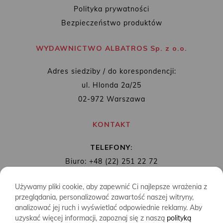
Polityka prywatności
Bezpieczeństwo produktów
WYDAWNICTWO ALBATROS Sp. z o.o.
Adres siedziby / do korespondencji:
ul. Hlonda 2a/25
02-972 Warszawa
KONTAKT
TELEFONY:
Biuro: +48 (22) 251 22 72
Redakcja: + 48 (22) 253 89 65
Używamy pliki cookie, aby zapewnić Ci najlepsze wrażenia z
MAIL:
biuro@wydawnictwoalbatros.com
przeglądania, personalizować zawartość naszej witryny,
analizować jej ruch i wyświetlać odpowiednie reklamy. Aby
uzyskać więcej informacji, zapoznaj się z naszą
polityką