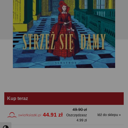
Kup teraz
49.90 zł
44.91 zł
Idź do sklepu »
Oszczędzasz
4.99 zł