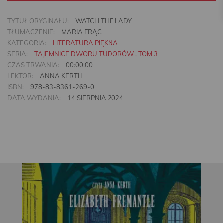
TYTUŁ ORYGINAŁU:
WATCH THE LADY
TŁUMACZENIE:
MARIA FRĄC
KATEGORIA:
LITERATURA PIĘKNA
SERIA:
TAJEMNICE DWORU TUDORÓW , TOM 3
CZAS TRWANIA:
00:00:00
LEKTOR:
ANNA KERTH
ISBN:
978-83-8361-269-0
DATA WYDANIA:
14 SIERPNIA 2024