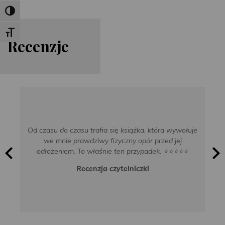
Toggle High Contrast
Toggle Font size
Re
cen
zje
Od czasu do czasu trafia się książka, która wywołuje
we mnie prawdziwy fizyczny opór przed jej
odłożeniem. To właśnie ten przypadek. ⭐⭐⭐⭐⭐
Recenzja czytelniczki