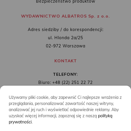
Bezpieczeństwo produktów
WYDAWNICTWO ALBATROS Sp. z o.o.
Adres siedziby / do korespondencji:
ul. Hlonda 2a/25
02-972 Warszawa
KONTAKT
TELEFONY:
Biuro: +48 (22) 251 22 72
Redakcja: + 48 (22) 253 89 65
Używamy pliki cookie, aby zapewnić Ci najlepsze wrażenia z
MAIL:
biuro@wydawnictwoalbatros.com
przeglądania, personalizować zawartość naszej witryny,
analizować jej ruch i wyświetlać odpowiednie reklamy. Aby
uzyskać więcej informacji, zapoznaj się z naszą
polityką
prywatności
.