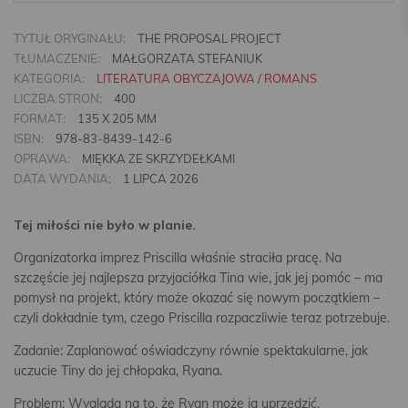
TYTUŁ ORYGINAŁU:
THE PROPOSAL PROJECT
TŁUMACZENIE:
MAŁGORZATA STEFANIUK
KATEGORIA:
LITERATURA OBYCZAJOWA / ROMANS
LICZBA STRON:
400
FORMAT:
135 X 205 MM
ISBN:
978-83-8439-142-6
OPRAWA:
MIĘKKA ZE SKRZYDEŁKAMI
DATA WYDANIA:
1 LIPCA 2026
Tej miłości nie było w planie.
Organizatorka imprez Priscilla właśnie straciła pracę. Na
szczęście jej najlepsza przyjaciółka Tina wie, jak jej pomóc – ma
pomysł na projekt, który może okazać się nowym początkiem –
czyli dokładnie tym, czego Priscilla rozpaczliwie teraz potrzebuje.
Zadanie: Zaplanować oświadczyny równie spektakularne, jak
uczucie Tiny do jej chłopaka, Ryana.
Problem: Wygląda na to, że Ryan może ją uprzedzić.