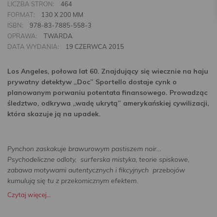
LICZBA STRON:
464
FORMAT:
130 X 200 MM
ISBN:
978-83-7885-558-3
OPRAWA:
TWARDA
DATA WYDANIA:
19 CZERWCA 2015
Los Angeles, połowa lat 60. Znajdujący się wiecznie na haju
prywatny detektyw „Doc” Sportello dostaje cynk o
planowanym porwaniu potentata finansowego. Prowadząc
śledztwo, odkrywa „wadę ukrytą” amerykańskiej cywilizacji,
która skazuje ją na upadek.
Pynchon zaskakuje brawurowym pastiszem noir…
Psychodeliczne odloty, surferska mistyka, teorie spiskowe,
zabawa motywami autentycznych i fikcyjnych przebojów
kumulują się tu z przekomicznym efektem.
Czytaj więcej...