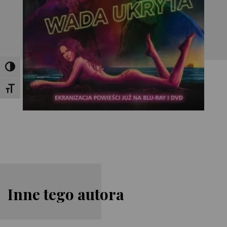
Toggle High Contrast
Toggle Font size
Inne tego autora