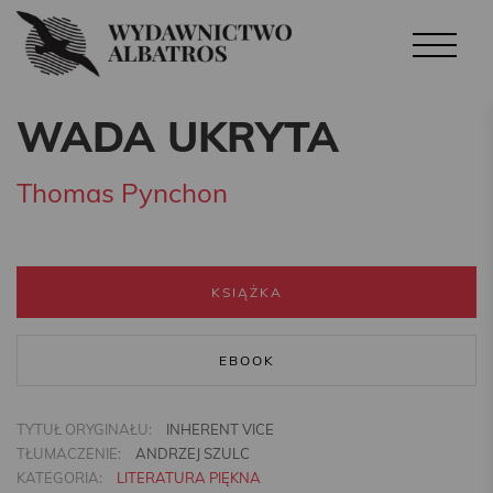
WADA UKRYTA
Thomas Pynchon
KSIĄŻKA
EBOOK
TYTUŁ ORYGINAŁU:
INHERENT VICE
TŁUMACZENIE:
ANDRZEJ SZULC
KATEGORIA:
LITERATURA PIĘKNA