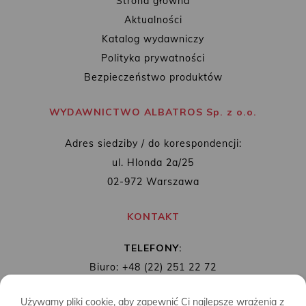
Strona główna
Aktualności
Katalog wydawniczy
Polityka prywatności
Bezpieczeństwo produktów
WYDAWNICTWO ALBATROS Sp. z o.o.
Adres siedziby / do korespondencji:
ul. Hlonda 2a/25
02-972 Warszawa
KONTAKT
TELEFONY:
Biuro: +48 (22) 251 22 72
Redakcja: + 48 (22) 253 89 65
Używamy pliki cookie, aby zapewnić Ci najlepsze wrażenia z