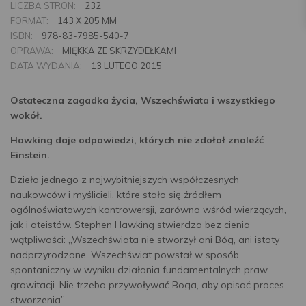
LICZBA STRON:
232
FORMAT:
143 X 205 MM
ISBN:
978-83-7985-540-7
OPRAWA:
MIĘKKA ZE SKRZYDEŁKAMI
DATA WYDANIA:
13 LUTEGO 2015
Ostateczna zagadka życia, Wszechświata i wszystkiego
wokół.
Hawking daje odpowiedzi, których nie zdołał znaleźć
Einstein.
Dzieło jednego z najwybitniejszych współczesnych
naukowców i myślicieli, które stało się źródłem
ogólnoświatowych kontrowersji, zarówno wśród wierzących,
jak i ateistów. Stephen Hawking stwierdza bez cienia
wątpliwości: „Wszechświata nie stworzył ani Bóg, ani istoty
nadprzyrodzone. Wszechświat powstał w sposób
spontaniczny w wyniku działania fundamentalnych praw
grawitacji. Nie trzeba przywoływać Boga, aby opisać proces
stworzenia”.