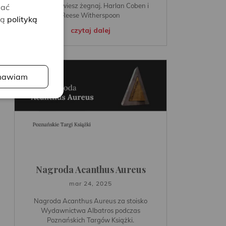
Zanim powiesz żegnaj. Harlan Coben i
lać
Reese Witherspoon
zą
polityką
czytaj dalej
awiam
Nagroda Acanthus Aureus
mar 24, 2025
Nagroda Acanthus Aureus za stoisko
Wydawnictwa Albatros podczas
Poznańskich Targów Książki.