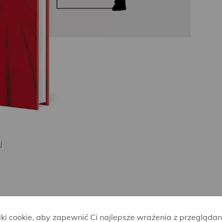
j
i cookie, aby zapewnić Ci najlepsze wrażenia z przeglądan