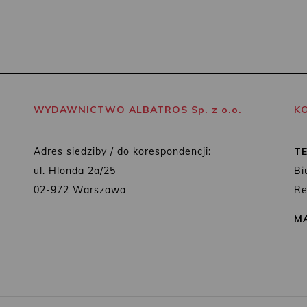
WYDAWNICTWO ALBATROS Sp. z o.o.
K
Adres siedziby / do korespondencji:
T
ul. Hlonda 2a/25
Bi
02-972 Warszawa
Re
MA