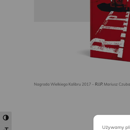
Nagroda Wielkiego Kalibru 2017 –
R.I.P.
Mariusz Czuba
Toggle High Contrast
Używamy plik