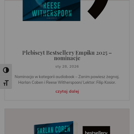
Plebiscyt Bestsellery Empiku 2025 –
nominacje
sty 28, 2026
Toggle High Contrast
Nominacja w kategorii audiobook – Zanim powiesz żegnaj.
Harlan Coben i Reese Witherspoon/ Lektor: Filip Kosior.
Toggle Font size
czytaj dalej