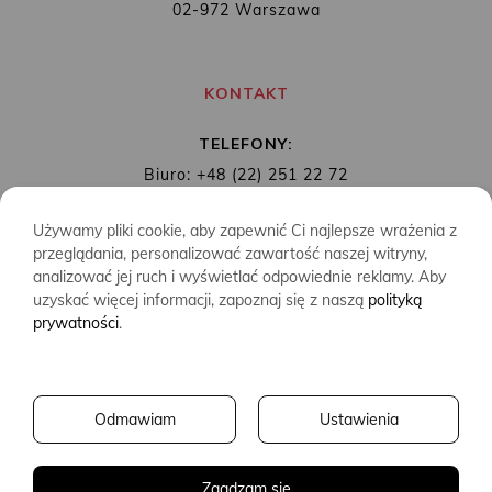
02-972 Warszawa
KONTAKT
TELEFONY:
Biuro: +48 (22) 251 22 72
Redakcja: + 48 (22) 253 89 65
Używamy pliki cookie, aby zapewnić Ci najlepsze wrażenia z
MAIL:
biuro@wydawnictwoalbatros.com
przeglądania, personalizować zawartość naszej witryny,
analizować jej ruch i wyświetlać odpowiednie reklamy. Aby
uzyskać więcej informacji, zapoznaj się z naszą
polityką
prywatności
.
COPYRIGHTS
WYDAWNICTWO ALBATROS
Odmawiam
Ustawienia
CREATED BY
2SIDES.PL
Zgadzam się