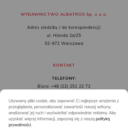
WYDAWNICTWO ALBATROS Sp. z o.o.
Adres siedziby / do korespondencji:
ul. Hlonda 2a/25
02-972 Warszawa
KONTAKT
TELEFONY:
Biuro: +48 (22) 251 22 72
Redakcja: + 48 (22) 253 89 65
Używamy pliki cookie, aby zapewnić Ci najlepsze wrażenia z
MAIL:
biuro@wydawnictwoalbatros.com
przeglądania, personalizować zawartość naszej witryny,
analizować jej ruch i wyświetlać odpowiednie reklamy. Aby
uzyskać więcej informacji, zapoznaj się z naszą
polityką
prywatności
.