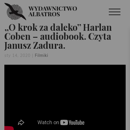
„O krok za daleko” Harlan
Coben – audiobook. Czyta
Janusz Zadura.
sty 14, 2020
|
Filmiki