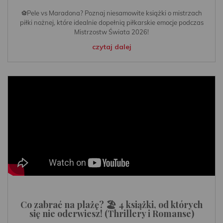
⚽️Pele vs Maradona? Poznaj niesamowite książki o mistrzach
piłki nożnej, które idealnie dopełnią piłkarskie emocje podczas
Mistrzostw Świata 2026!
czytaj dalej
Co zabrać na plażę? 🏖️ 4 książki, od których
się nie oderwiesz! (Thrillery i Romanse)