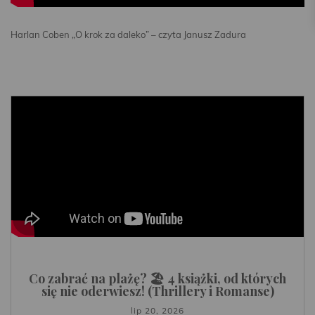
Harlan Coben „O krok za daleko” – czyta Janusz Zadura
Co zabrać na plażę? 🏖️ 4 książki, od których
się nie oderwiesz! (Thrillery i Romanse)
lip 20, 2026