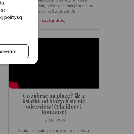
ia,
idealnie dopełnią piłkarskie emocje podczas
lać
Mistrzostw Świata 2026!
zą
polityką
czytaj dalej
awiam
Co zabrać na plażę? 🏖️ 4
książki, od których się nie
oderwiesz! (Thrillery i
Romanse)
lip 16, 2026
Szukasz idealnej lektury na urlop, która