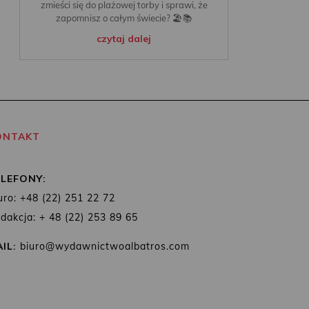
zmieści się do plażowej torby i sprawi, że
zapomnisz o całym świecie? 🏖️📚
czytaj dalej
ONTAKT
ELEFONY:
uro: +48 (22) 251 22 72
dakcja: + 48 (22) 253 89 65
IL:
biuro@wydawnictwoalbatros.com