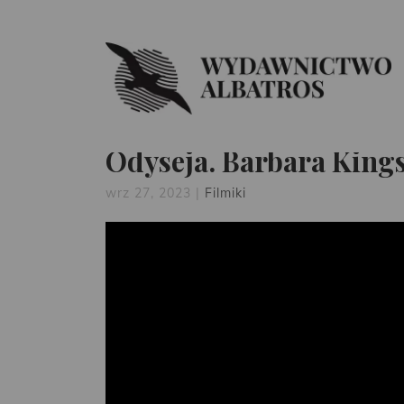
Odyseja. Barbara King
wrz 27, 2023
|
Filmiki