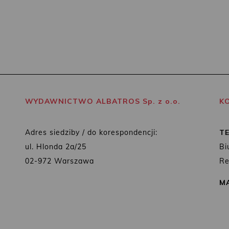
WYDAWNICTWO ALBATROS Sp. z o.o.
K
Adres siedziby / do korespondencji:
T
ul. Hlonda 2a/25
Bi
02-972 Warszawa
Re
MA