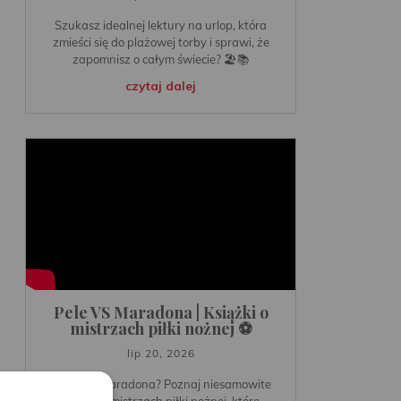
Szukasz idealnej lektury na urlop, która
zmieści się do plażowej torby i sprawi, że
zapomnisz o całym świecie? 🏖️📚
czytaj dalej
Pele VS Maradona | Książki o
mistrzach piłki nożnej ⚽️
lip 20, 2026
⚽️Pele vs Maradona? Poznaj niesamowite
książki o mistrzach piłki nożnej, które