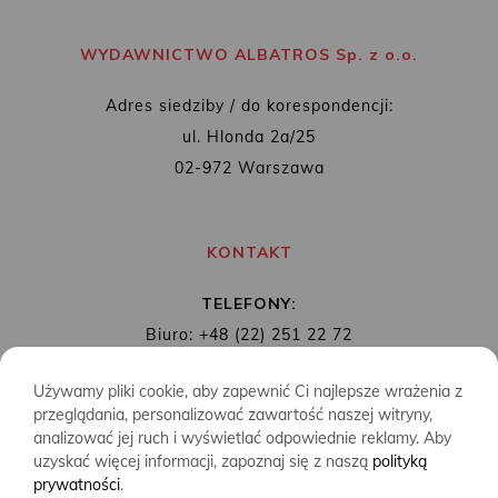
WYDAWNICTWO ALBATROS Sp. z o.o.
Adres siedziby / do korespondencji:
ul. Hlonda 2a/25
02-972 Warszawa
KONTAKT
TELEFONY:
Biuro: +48 (22) 251 22 72
Redakcja: + 48 (22) 253 89 65
Używamy pliki cookie, aby zapewnić Ci najlepsze wrażenia z
MAIL:
biuro@wydawnictwoalbatros.com
przeglądania, personalizować zawartość naszej witryny,
analizować jej ruch i wyświetlać odpowiednie reklamy. Aby
uzyskać więcej informacji, zapoznaj się z naszą
polityką
prywatności
.