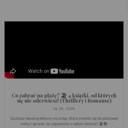
Co zabrać na plażę? 🏖️ 4 książki, od których
się nie oderwiesz! (Thrillery i Romanse)
lip 20, 2026
Szukasz idealnej lektury na urlop, która zmieści się do plażowej
torby i sprawi, że zapomnisz o całym świecie? 🏖️📚