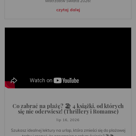
Mistrzostw Świata 2026!
czytaj dalej
Co zabrać na plażę? 🏖️ 4 książki, od których
się nie oderwiesz! (Thrillery i Romanse)
lip 16, 2026
Szukasz idealnej lektury na urlop, która zmieści się do plażowej
torby i sprawi, że zapomnisz o całym świecie? 🏖️📚