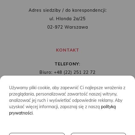
Adres siedziby / do korespondencji:
ul. Hlonda 2a/25
02-972 Warszawa
KONTAKT
TELEFONY:
Biuro: +48 (22) 251 22 72
Redakcja: + 48 (22) 253 89 65
Używamy pliki cookie, aby zapewnić Ci najlepsze wrażenia z
MAIL:
biuro@wydawnictwoalbatros.com
przeglądania, personalizować zawartość naszej witryny,
analizować jej ruch i wyświetlać odpowiednie reklamy. Aby
uzyskać więcej informacji, zapoznaj się z naszą
polityką
prywatności
.