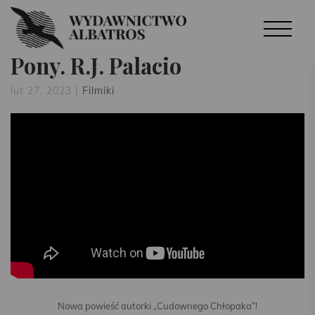
Pony. R.J. Palacio
lut 27, 2023
|
Filmiki
Nowa powieść autorki „Cudownego Chłopaka”!