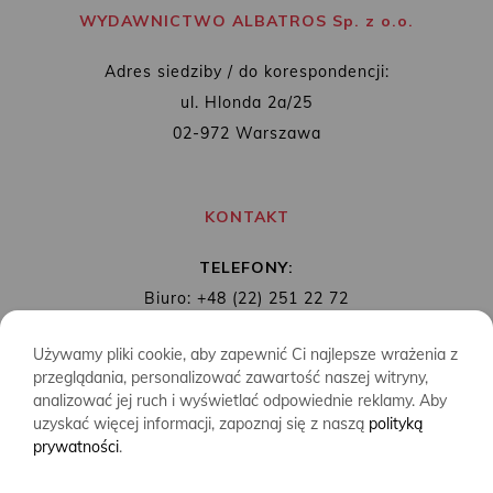
WYDAWNICTWO ALBATROS Sp. z o.o.
Adres siedziby / do korespondencji:
ul. Hlonda 2a/25
02-972 Warszawa
KONTAKT
TELEFONY:
Biuro: +48 (22) 251 22 72
Redakcja: + 48 (22) 253 89 65
Używamy pliki cookie, aby zapewnić Ci najlepsze wrażenia z
MAIL:
biuro@wydawnictwoalbatros.com
przeglądania, personalizować zawartość naszej witryny,
analizować jej ruch i wyświetlać odpowiednie reklamy. Aby
uzyskać więcej informacji, zapoznaj się z naszą
polityką
prywatności
.