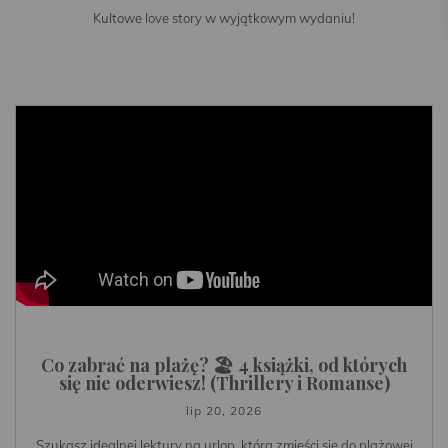
Kultowe love story w wyjątkowym wydaniu!
Co zabrać na plażę? 🏖️ 4 książki, od których
się nie oderwiesz! (Thrillery i Romanse)
lip 20, 2026
Szukasz idealnej lektury na urlop, która zmieści się do plażowej