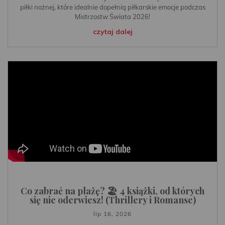
piłki nożnej, które idealnie dopełnią piłkarskie emocje podczas
Mistrzostw Świata 2026!
czytaj dalej
Co zabrać na plażę? 🏖️ 4 książki, od których
się nie oderwiesz! (Thrillery i Romanse)
lip 16, 2026