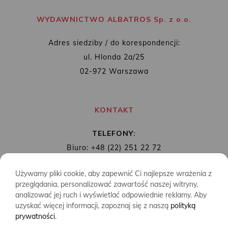
WYDAWNICTWO ALBATROS Sp. z o.o.
Adres siedziby / do korespondencji:
ul. Hlonda 2a/25
02-972 Warszawa
KONTAKT
TELEFONY:
Biuro: +48 (22) 251 22 72
Redakcja: + 48 (22) 253 89 65
Używamy pliki cookie, aby zapewnić Ci najlepsze wrażenia z
MAIL:
biuro@wydawnictwoalbatros.com
przeglądania, personalizować zawartość naszej witryny,
analizować jej ruch i wyświetlać odpowiednie reklamy. Aby
uzyskać więcej informacji, zapoznaj się z naszą
polityką
prywatności
.