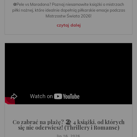
⚽️Pele vs Maradona? Poznaj niesamowite książki o mistrzach
piłki nożnej, które idealnie dopełnią piłkarskie emocje podczas
Mistrzostw Świata 2026!
czytaj dalej
Co zabrać na plażę? 🏖️ 4 książki, od których
się nie oderwiesz! (Thrillery i Romanse)
lip 16, 2026