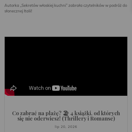
Autorka „Sekretów włoskiej kuchni” zabrała czytelników w podróż do
słonecznej Italii!
Co zabrać na plażę? 🏖️ 4 książki, od których
się nie oderwiesz! (Thrillery i Romanse)
lip 20, 2026