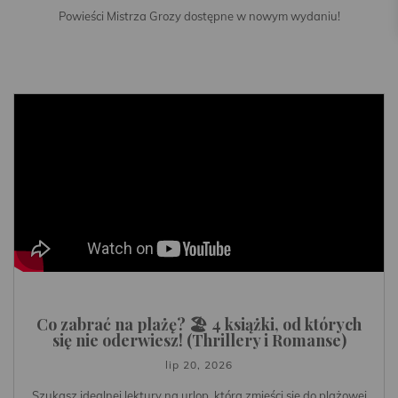
Powieści Mistrza Grozy dostępne w nowym wydaniu!
Co zabrać na plażę? 🏖️ 4 książki, od których
się nie oderwiesz! (Thrillery i Romanse)
lip 20, 2026
Szukasz idealnej lektury na urlop, która zmieści się do plażowej