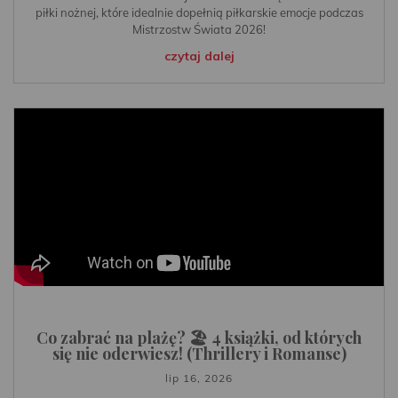
piłki nożnej, które idealnie dopełnią piłkarskie emocje podczas
Mistrzostw Świata 2026!
czytaj dalej
Co zabrać na plażę? 🏖️ 4 książki, od których
się nie oderwiesz! (Thrillery i Romanse)
lip 16, 2026