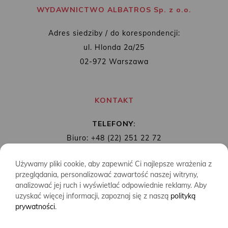
WYDAWNICTWO ALBATROS Sp. z o.o.
Adres siedziby / do korespondencji:
ul. Hlonda 2a/25
02-972 Warszawa
KONTAKT
TELEFONY:
Biuro: +48 (22) 251 22 72
Redakcja: + 48 (22) 253 89 65
Używamy pliki cookie, aby zapewnić Ci najlepsze wrażenia z
MAIL:
biuro@wydawnictwoalbatros.com
przeglądania, personalizować zawartość naszej witryny,
analizować jej ruch i wyświetlać odpowiednie reklamy. Aby
uzyskać więcej informacji, zapoznaj się z naszą
polityką
prywatności
.